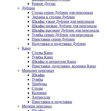
Разное Дуглас
Дублин
Столы серии Дублин для персонала
Экраны к столам Дублин
Шкафы узкие Дублин для персонала
Шкафы низкие Дублин для персонала
Шкафы высокие Дублин для персонала
Тумбы серии Дублин для персонала
Приставки серия Дублин
Надставки и подставки Дублин
Канц
Столы Канц
Тумбы Канц
Шкафы и антресоли Канц
Приставки, подставки, колонки Канц
Монолит персонал
Шкафы
Тумбы
Трибуны
Столы
Колонки
Антресоли
Приставки и подставки
Модерн персонал
Шкафы