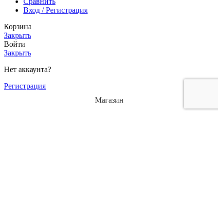
Сравнить
Вход / Регистрация
Корзина
Закрыть
Войти
Закрыть
Нет аккаунта?
Регистрация
Магазин
Избранное
Корзина
Мой кабинет
O2 Диван двухместный O2 (1480х840х780)
Цена:
47 427
₽
Выберите опции
Купить сейчас