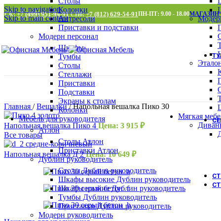
Столы
Skip to navigation
Колонки
+7 (499) 951-94-91
+7 (812) 629-54-91
ПН-ПТ: 9.00 - 18.00
МАГАЗИН
МСК:
СПб:
Skip to main content
Антресоли
Модер
Приставки и подставки
Модерн персонал
Шкафы
Т
Тумбы
Этало
Столы
Стеллажи
Приставки
Подставки
Экраны к столам
Главная
/
Вешалки
/
Напольная вешалка Пико 30
Колонки
Мягкая мебе
Мебель для руководителя
С
Диван
Напольная вешалка Пико 4
Цена:
3 915
₽
Атлон
Все товары
Столы Атлон
Приставки Атлон
Напольная вешалка Д 2
Цена:
10 649
₽
Дублин руководитель
Столы Дублин руководитель
С
Шкафы высокие Дублин руководитель
СТ
Шкафы низкие Дублин руководитель
Тумбы Дублин руководитель
Приставки Дублин руководитель
Модерн руководитель