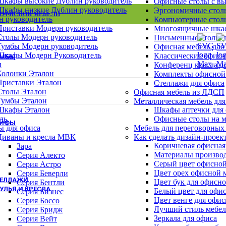
Шкафы высокие Дублин руководитель
Офисные столы с в
Шкафы для сумок
Шкафы низкие Дублин руководитель
Эргономичные столы
Архивные шкафы
 ОФИСНОЙ МЕБЕЛИ
ВСЕ СТОЛЫ
ВСЕ ТУМБЫ
ВСЕ ШКАФЫ
н руководитель
Компьютерные столы
Бухгалтерские шкафы
Приставки Модерн руководитель
Многоящичные шкаф
Картотечные шкафы
Столы Модерн руководитель
Письменные столы д
Шкафы для раздевалок
Тумбы Модерн руководитель
Офисная мебель для
Смотреть все шкафы
Шкафы Модерн Руководитель
Классические офисн
УМБЫ
н
Конференц кресла д
Тумбы Канц
Колонки Эталон
Комплекты офисной
Тумбы Эталон
Приставки Эталон
Стеллажи для офиса
Тумбы Модерн персонал
Столы Эталон
Офисная мебель из ЛДСП
Тумбы Модерн руководитель
Тумбы Эталон
Металлическая мебель для
Тумбы монолит персонал
Шкафы Эталон
Шкафы аптечки для
Смотреть все тумбы
ль
Офисные столы на м
ЕЙФЫ
ы для офиса
Мебель для переговорных
Взломостойкие сейфы
Диваны и кресла МВК
Как сделать дизайн-проек
Офисно-мебельные сейфы
Коричневая офисная
Зара
Офисные сейфы
Материалы производ
Серия Алекто
Мебельные сейфы
Серый цвет офисной
Серия Астро
Оружейные сейфы
Цвет орех офисной 
Серия Беверли
ТЕЛЛАЖИ
Цвет бук для офисн
Серия Бентли
УЛЬЯ И КРЕСЛА
Белый цвет для офи
Серия Бизнес
Цвет венге для офи
Кресла для персонала
Серия Боссо
Лучший стиль мебел
Кресла руководителя
Серия Бридж
Зеркала для офиса
Барные стулья
Серия Вейт