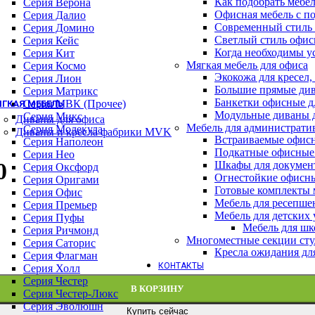
Как подобрать мебе
Геймерские кресла
Серия Верона
Офисная мебель с п
Детские кресла
Серия Далио
Современный стиль 
Кресла для отдыха
Серия Домино
Светлый стиль офис
Кресла и стулья для посетителей
Серия Кейс
Когда необходимы у
Обеденные стулья
Серия Кит
Мягкая мебель для офиса
Премиум кресла
Серия Космо
Экокожа для кресел,
Серия WOOD (ВУД)
Серия Лион
Большие прямые див
Офисные стулья
Серия Матрикс
Банкетки офисные д
Серия МВК (Прочее)
ГКАЯ МЕБЕЛЬ
Модульные диваны 
Серия Микс
Диваны для офиса
Мебель для администрати
Серия Молекула
Диваны и кресла фабрики MVK
Встраиваемые офис
Серия Наполеон
Подкатные офисные
Серия Нео
0
Шкафы для докумен
Серия Оксфорд
Огнестойкие офисн
Серия Оригами
Готовые комплекты м
Серия Офис
Мебель для ресепше
Серия Премьер
Мебель для детских
Серия Пуфы
Мебель для шк
Серия Ричмонд
Многоместные секции сту
Серия Саторис
Кресла ожидания дл
Серия Флагман
КОНТАКТЫ
Серия Холл
Серия Честер
В КОРЗИНУ
Серия Честер-Люкс
Серия Эволюшн
Купить сейчас