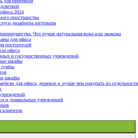
ль для приемной
одсветкой
офиса 2024
ного пространства
слуги дизайнера интерьера
 преимущества. Что лучше натуральная кожа или экокожа
аны для офиса
ля посетителей
для офиса
вных и государственных учреждений
ные шкафы
 тумбы
тов
ые шкафы
ебели для офиса, дешевле и лучше чем покупать по отдельност
н
 учреждений
ол и дошкольных учреждений
льев
я клиентов