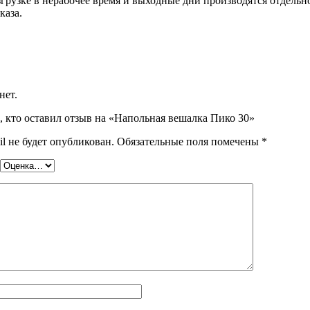
згрузке в нерабочее время и выходные дни производятся отдельн
каза.
нет.
, кто оставил отзыв на «Напольная вешалка Пико 30»
l не будет опубликован.
Обязательные поля помечены
*