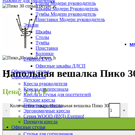
Нажмите для увеличения
Столы Модерн руководитель
Шкафы Модерн Руководитель
Тумбы Модерн руководитель
Приставки Модерн руководитель
Эталон
Шкафы
Столы
Тумбы
МЯ
Приставки
Колонки
Everprof EVO
Офисные шкафы ЛДСП
Напольная вешалка Пико 3
Обеденные стулья
Офисные кресла
Кресла руководителя
Кресла для персонала
Цена:
3 711
₽
Кресла и стулья для посетителей
Детские кресла
Геймерские кресла
Количество товара Напольная вешалка Пико 30
Эргономичные кресла
-
+
Серия WOOD (ВУД) Everprof
Премиум кресла
Офисные стулья
Стулья для сотрудников