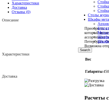
Стойк
Характеристики
Стойк
Доставка
Стойк
Отзывы (0)
Столы журн
Шкафы мета
Описание
Архив
Бухга
Приобрести с 
Метал
который являе
Шкафы
ассортимент т
Шкафы
Петербурге. О
Возможна отпр
Search
Характеристики
Вес
Габариты
450
Доставка
Расчеты с