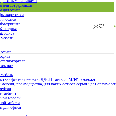
ыдвижными ящиками
 для сотрудников
 для офиса
ы-картотеки
ля офиса
 коворкинга
0
ые стулья
ля офиса
 мебели
 офиса
 офиса
еталлокаркасе
 комнат
т
 мебель
ства офисной мебели: ЛДСП, металл, МДФ, экокожа
 мебели, преимущества, для каких офисов серый цвет оптимале
мебели
ой мебели
сной мебели
сной мебели
и для офиса