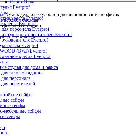
Серия Элла
тулья Everprof
есла
для сумок делают ее удобной для использования в офисах.
ские кресла Everprof
ль верхней одежды
е кресла Everprof
 трех частей стойки
 для персонала Everprof
 и стулья для посетителей Everprof
ую устойчивость
 руководителя Everprof
м кресла Everprof
 WOOD (ВУД) Everprof
мичные кресла Everprof
улья
ые стулья для дома и офиса
 для залов ожидания
 для персонала
 для посетителей
остойкие сейфы
ьные сейфы
йные сейфы
о-мебельные сейфы
ые сейфы
офт
епшн