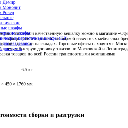
и Дэмир
и Монолит
и Ровер
альные
ллические
ные шкафы
лтерские шкафы
хорошей выгодой качественную вешалку можно в магазине «Оф
лические картотечные шкафы (КР)
тся официальной торговой площадкой известных мебельных бре
 для раздевалок
оваров в наличии на складах. Торговые офисы находятся в Москв
 для сумок
беспечим быструю доставку заказов по Московской и Ленинград
авка товаров по всей России транспортными компаниями.
6.5 кг
 × 450 × 1760 мм
тоимости сборки и разгрузки