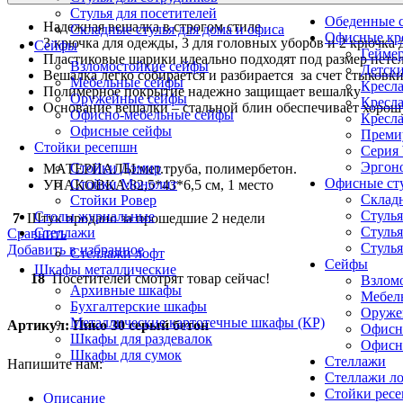
Стулья для посетителей
Обеденные с
Надежная вешалка в строгом стиле
Складные стулья для дома и офиса
Офисные кр
3 крючка для одежды, 3 для головных уборов и 2 крючка 
Сейфы
Геймер
Пластиковые шарики идеально подходят под размер пете
Взломостойкие сейфы
Детски
Вешалка легко собирается и разбирается за счет стыковки
Мебельные сейфы
Кресла
Полимерное покрытие надежно защищает вешалку
Оружейные сейфы
Кресла
Основание вешалки – стальной блин обеспечивает хорош
Офисно-мебельные сейфы
Кресла
Офисные сейфы
Премиу
Стойки ресепшн
Серия
Эргоно
Стойки Дэмир
МАТЕРИАЛЫ:мет.труба, полимербетон.
Офисные ст
Стойки Монолит
УПАКОВКА:82,5*43*6,5 см, 1 место
Складн
Стойки Ровер
Стулья
Столы журнальные
7
Штук продано за прошедшие 2 недели
Стулья
Стеллажи
Сравнить
Стулья
Добавить в избранное
Стеллажи лофт
Сейфы
Шкафы металлические
18
Посетителей смотрят товар сейчас!
Взлом
Архивные шкафы
Мебел
Бухгалтерские шкафы
Оруже
Металлические картотечные шкафы (КР)
Артикул:
Пико 30 серый бетон
Офисн
Шкафы для раздевалок
Офисн
Шкафы для сумок
Стеллажи
Напишите нам:
Стеллажи л
Стойки рес
Описание