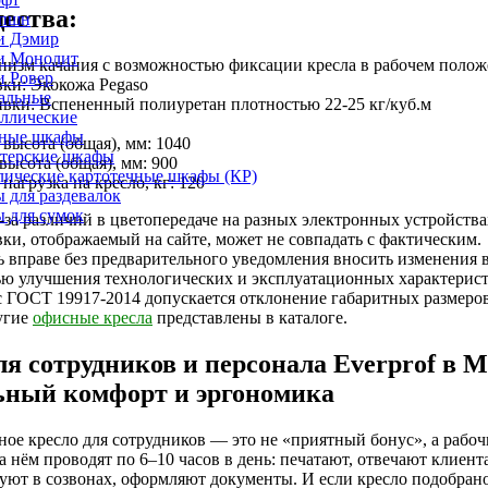
ества:
епшн
и Дэмир
и Монолит
низм качания с возможностью фиксации кресла в рабочем поло
и Ровер
ки: Экокожа Pegaso
альные
вки: Вспененный полиуретан плотностью 22-25 кг/куб.м
ллические
ные шкафы
высота (общая), мм: 1040
лтерские шкафы
ысота (общая), мм: 900
лические картотечные шкафы (КР)
нагрузка на кресло, кг: 120
 для раздевалок
 для сумок
за различий в цветопередаче на разных электронных устройства
вки, отображаемый на сайте, может не совпадать с фактическим.
 вправе без предварительного уведомления вносить изменения 
ью улучшения технологических и эксплуатационных характерист
с ГОСТ 19917-2014 допускается отклонение габаритных размеро
угие
офисные кресла
представлены в каталоге.
ля сотрудников и персонала Everprof в М
ьный комфорт и эргономика
ое кресло для сотрудников — это не «приятный бонус», а рабо
а нём проводят по 6–10 часов в день: печатают, отвечают клиент
вуют в созвонах, оформляют документы. И если кресло подобран