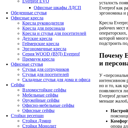
Everprof EVO
усталость появ
Офисные шкафы ЛДСП
Everprof как 
Обеденные стулья
эргономика и 
Офисные кресла
Кресла Everpr
Кресла руководителя
рабочих мест 
Кресла для персонала
операторских,
Кресла и стулья для посетителей
которой много
Детские кресла
подстроить по
Геймерские кресла
Эргономичные кресла
Серия WOOD (ВУД) Everprof
Почему E
Премиум кресла
и персон
Офисные стулья
Стулья для сотрудников
Стулья для посетителей
У «персональн
Складные стулья для дома и офиса
интенсивном р
Сейфы
но и то, как к
Взломостойкие сейфы
появляются ли
Мебельные сейфы
Everprof дела
Оружейные сейфы
меньше жалоб,
Офисно-мебельные сейфы
Офисные сейфы
Настройк
Стойки ресепшн
поясницы
Стойки Дэмир
Комфорт
Стойки Монолит
опора д