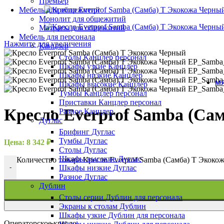
Премьер
Мебель для общежитий
Монолит для общежитий
Матрасы для общежитий
Мебель для персонала
Нажмите для увеличения
Канцлер
Столы Канцлер персонал
Шкафы узкие Канцлер
Шкафы низкие Канцлер
МЯ
Шкафы высокие Канцлер
Тумбы Канцлер персонал
Приставки Канцлер персонал
Кресло Everprof Samba (Са
Разное Канцлер
Дуглас
Брифинг Дуглас
Тумбы Дуглас
Цена:
8 342
₽
Столы Дуглас
Шкафы высокие Дуглас
Количество товара Кресло Everprof Samba (Самба) T Экок
Шкафы низкие Дуглас
-
Разное Дуглас
Дублин
Столы серии Дублин для персонала
Экраны к столам Дублин
Шкафы узкие Дублин для персонала
Операторское кресло