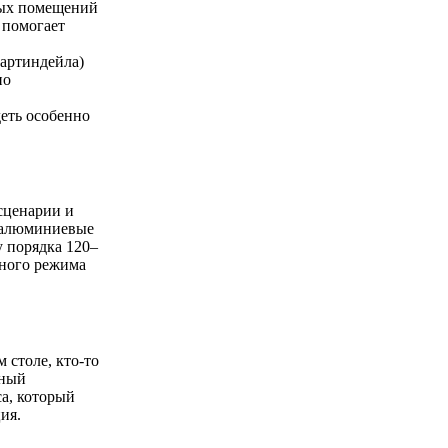
лых помещений
 помогает
Мартиндейла)
но
еть особенно
 сценарии и
е алюминиевые
у порядка 120–
ежного режима
 столе, кто-то
рный
са, который
ия.