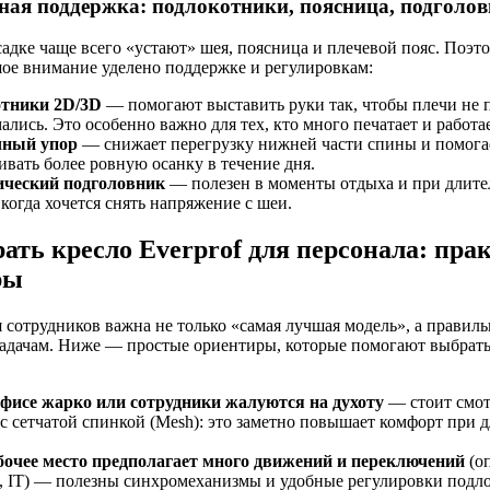
ая поддержка: подлокотники, поясница, подголо
адке чаще всего «устают» шея, поясница и плечевой пояс. Поэт
шое внимание уделено поддержке и регулировкам:
тники 2D/3D
— помогают выставить руки так, чтобы плечи не 
ались. Это особенно важно для тех, кто много печатает и работ
чный упор
— снижает перегрузку нижней части спины и помога
вать более ровную осанку в течение дня.
ческий подголовник
— полезен в моменты отдыха и при длит
 когда хочется снять напряжение с шеи.
ать кресло Everprof для персонала: пр
ры
я сотрудников важна не только «самая лучшая модель», а правил
задачам. Ниже — простые ориентиры, которые помогают выбрать 
офисе жарко или сотрудники жалуются на духоту
— стоит смот
с сетчатой спинкой (Mesh): это заметно повышает комфорт при 
бочее место предполагает много движений и переключений
(о
, IT) — полезны синхромеханизмы и удобные регулировки подло