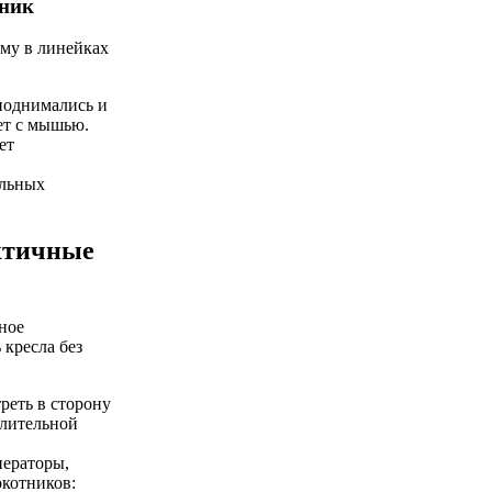
вник
ому в линейках
поднимались и
ает с мышью.
ет
ельных
актичные
ьное
кресла без
реть в сторону
длительной
ператоры,
котников: