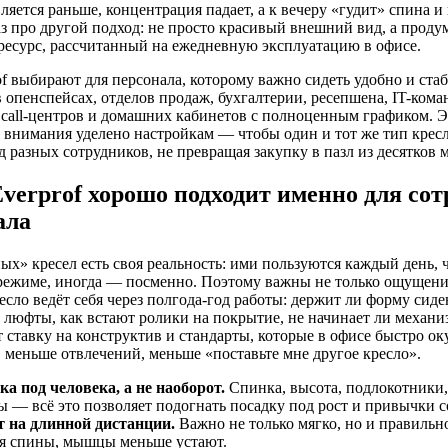
ляется раньше, концентрация падает, а к вечеру «гудит» спина и
раз про другой подход: не просто красивый внешний вид, а проду
ресурс, рассчитанный на ежедневную эксплуатацию в офисе.
of выбирают для персонала, которому важно сидеть удобно и стаб
в опенспейсах, отделов продаж, бухгалтерии, ресепшена, IT-кома
 call-центров и домашних кабинетов с полноценным графиком. Э
 внимания уделено настройкам — чтобы один и тот же тип крес
д разных сотрудников, не превращая закупку в пазл из десятков 
verprof хорошо подходит именно для со
ала
ых» кресел есть своя реальность: ими пользуются каждый день, 
ежиме, иногда — посменно. Поэтому важны не только ощущения
ресло ведёт себя через полгода-год работы: держит ли форму сиде
 люфты, как встают ролики на покрытие, не начинает ли механи
ет ставку на конструктив и стандарты, которые в офисе быстро о
 меньше отвлечений, меньше «поставьте мне другое кресло».
а под человека, а не наоборот.
Спинка, высота, подлокотники
 — всё это позволяет подогнать посадку под рост и привычки с
 на длинной дистанции.
Важно не только мягко, но и правильно
ля спины, мышцы меньше устают.