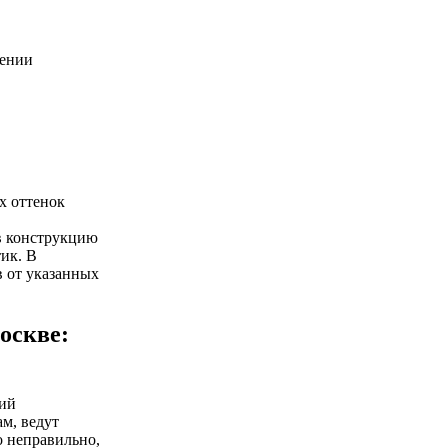
жении
х оттенок
в конструкцию
ик. В
в от указанных
оскве:
чий
ам, ведут
о неправильно,