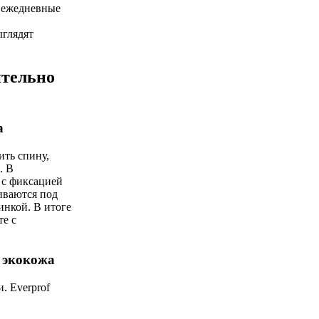
 ежедневные
ыглядят
ительно
а
ить спину,
. В
 с фиксацией
иваются под
инкой. В итоге
те с
 экокожа
. Everprof