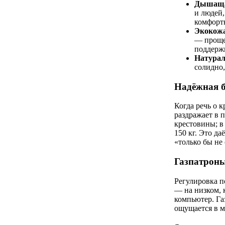
Дышащая
и людей,
комфорт
Экокожа
— проще 
поддерж
Натурал
солидно,
Надёжная б
Когда речь о к
раздражает в 
крестовины; в
150 кг. Это да
«только бы не
Газпатроны
Регулировка по
— на низком, 
компьютер. Га
ощущается в м