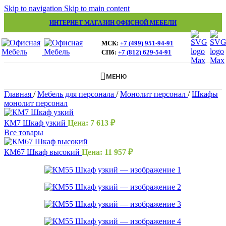
Skip to navigation
Skip to main content
ИНТЕРНЕТ МАГАЗИН ОФИСНОЙ МЕБЕЛИ
МСК:
+7 (499) 951-94-91
СПб:
+7 (812) 629-54-91
МЕНЮ
Главная
/
Мебель для персонала
/
Монолит персонал
/
Шкафы
монолит персонал
КМ7 Шкаф узкий
Цена:
7 613
₽
Все товары
КМ67 Шкаф высокий
Цена:
11 957
₽