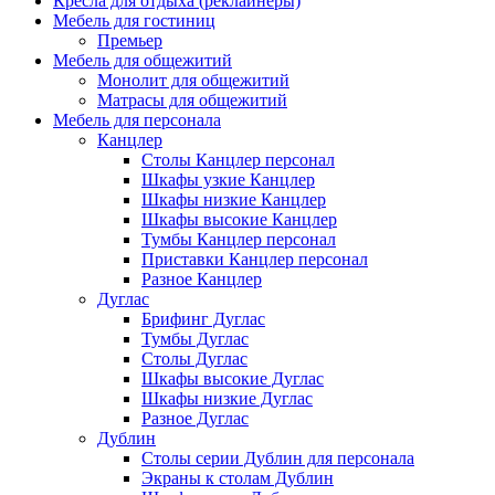
Кресла для отдыха (реклайнеры)
Мебель для гостиниц
Премьер
Мебель для общежитий
Монолит для общежитий
Матрасы для общежитий
Мебель для персонала
Канцлер
Столы Канцлер персонал
Шкафы узкие Канцлер
Шкафы низкие Канцлер
Шкафы высокие Канцлер
Тумбы Канцлер персонал
Приставки Канцлер персонал
Разное Канцлер
Дуглас
Брифинг Дуглас
Тумбы Дуглас
Столы Дуглас
Шкафы высокие Дуглас
Шкафы низкие Дуглас
Разное Дуглас
Дублин
Столы серии Дублин для персонала
Экраны к столам Дублин