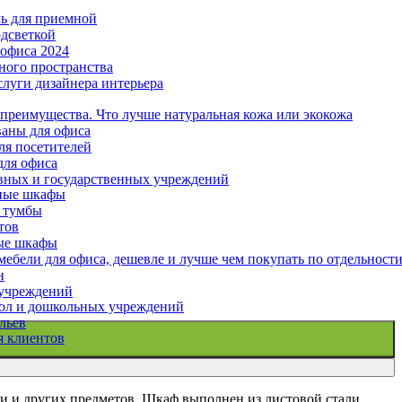
ль для приемной
одсветкой
офиса 2024
ного пространства
слуги дизайнера интерьера
 преимущества. Что лучше натуральная кожа или экокожа
аны для офиса
ля посетителей
для офиса
вных и государственных учреждений
ные шкафы
ф
 тумбы
тов
ые шкафы
ебели для офиса, дешевле и лучше чем покупать по отдельност
н
 учреждений
ол и дошкольных учреждений
льев
я клиентов
и и других предметов. Шкаф выполнен из листовой стали