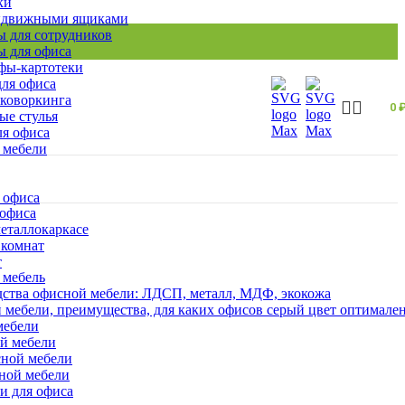
ки
ыдвижными ящиками
 для сотрудников
 для офиса
ы-картотеки
ля офиса
 коворкинга
0
ые стулья
ля офиса
 мебели
 офиса
 офиса
еталлокаркасе
 комнат
т
 мебель
ства офисной мебели: ЛДСП, металл, МДФ, экокожа
 мебели, преимущества, для каких офисов серый цвет оптимале
мебели
ой мебели
сной мебели
сной мебели
и для офиса