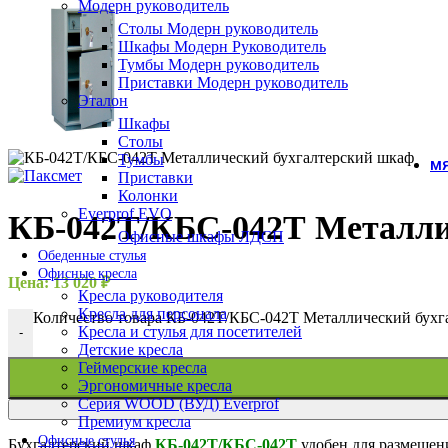
Модерн руководитель
Столы Модерн руководитель
Шкафы Модерн Руководитель
Тумбы Модерн руководитель
Приставки Модерн руководитель
Эталон
Шкафы
Столы
Тумбы
МЯ
Приставки
Колонки
Everprof EVO
КБ-042Т/КБС-042Т Металли
Офисные шкафы ЛДСП
Обеденные стулья
Офисные кресла
Цена:
13 020
₽
Кресла руководителя
Кресла для персонала
Количество товара КБ-042Т/КБС-042Т Металлический бухг
Кресла и стулья для посетителей
-
Детские кресла
Геймерские кресла
Эргономичные кресла
Серия WOOD (ВУД) Everprof
Премиум кресла
Офисные стулья
Бухгалтерский шкаф
КБ-042Т/КБС-042Т
удобен для размещен