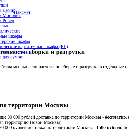
епшн
и Дэмир
Паксмет
и Монолит
и Ровер
альные
ллические
ные шкафы
лтерские шкафы
лические картотечные шкафы (КР)
тоимости сборки и разгрузки
 для раздевалок
 для сумок
обства мы вынесли расчеты по сборке и разгрузке в отдельные н
 по территории Москвы
ыше 30 000 рублей доставка по территории Москвы -
бесплатно
.
я территорию Новой Москвы).
 30 000 рублей доставка по территории Москвы -
1500 рублей
. (в