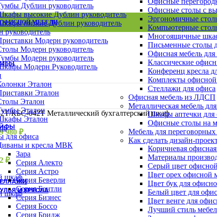
Офисные перегород
Шкафы Эталон
Тумбы Дублин руководитель
Офисные столы с в
Шкафы для сумок
Шкафы высокие Дублин руководитель
Эргономичные столы
Архивные шкафы
 ОФИСНОЙ МЕБЕЛИ
Шкафы низкие Дублин руководитель
Компьютерные столы
Бухгалтерские шкафы
н руководитель
Многоящичные шкаф
Картотечные шкафы
Приставки Модерн руководитель
Письменные столы д
Шкафы для раздевалок
Столы Модерн руководитель
Офисная мебель для
Смотреть все шкафы
ВСЕ ШКАФЫ
Тумбы Модерн руководитель
Классические офисн
УМБЫ
Шкафы Модерн Руководитель
Конференц кресла д
Тумбы Канц
н
Комплекты офисной
Тумбы Эталон
Колонки Эталон
Стеллажи для офиса
Тумбы Модерн персонал
Приставки Эталон
Офисная мебель из ЛДСП
Тумбы Модерн руководитель
Столы Эталон
Металлическая мебель для
Тумбы монолит персонал
Тумбы Эталон
2Т/КБС-042Т Металлический бухгалтерский шкаф
Шкафы аптечки для
Смотреть все тумбы
ВСЕ ТУМБЫ
Шкафы Эталон
Офисные столы на м
ЕЙФЫ
ль
Мебель для переговорных
9 980
₽
ы для офиса
Взломостойкие сейфы
Как сделать дизайн-проек
Диваны и кресла МВК
Офисно-мебельные сейфы
Коричневая офисная
Зара
Офисные сейфы
Материалы производ
32
₽
Серия Алекто
Мебельные сейфы
Серый цвет офисной
Серия Астро
Оружейные сейфы
Цвет орех офисной 
Серия Беверли
ТЕЛЛАЖИ
Цвет бук для офисн
Серия Бентли
УЛЬЯ И КРЕСЛА
Белый цвет для офи
Серия Бизнес
Цвет венге для офи
Кресла для персонала
Серия Боссо
Лучший стиль мебел
Кресла руководителя
Серия Бридж