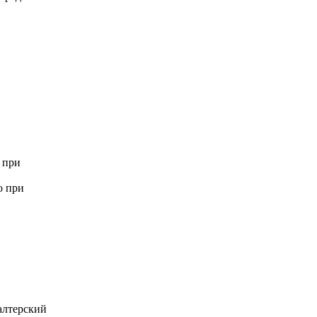
 при
о при
алтерский