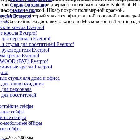
рых оснащено отдельной дверью с ключевым замком Kale Kilit. И
Серия Эволюшн
ение оснащено полкой. Шкаф покрыт полимерной краской.
Серия Элла
ис Мебель», который является официальной торговой площадкой
тулья Everprof
ге. Обеспечиваем доставку заказов по Московской и Ленинградс
есла
ские кресла Everprof
е кресла Everprof
 для персонала Everprof
 и стулья для посетителей Everprof
 руководителя Everprof
м кресла Everprof
 WOOD (ВУД) Everprof
мичные кресла Everprof
улья
ые стулья для дома и офиса
 для залов ожидания
 для персонала
 для посетителей
остойкие сейфы
ьные сейфы
йные сейфы
30 кг
о-мебельные сейфы
ые сейфы
 × 420 × 360 мм
офт