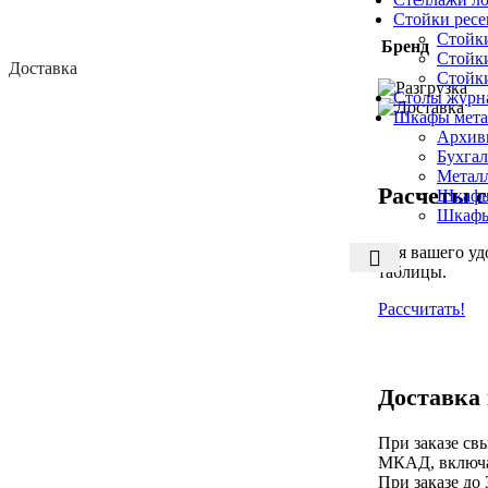
Стойки рес
Стойк
Бренд
Стойк
Доставка
Стойк
Столы журн
Шкафы мета
Архив
Бухга
Метал
Расчеты с
Шкафы
Шкафы
Для вашего уд
таблицы.
Рассчитать!
Доставка
При заказе св
МКАД, включа
При заказе до