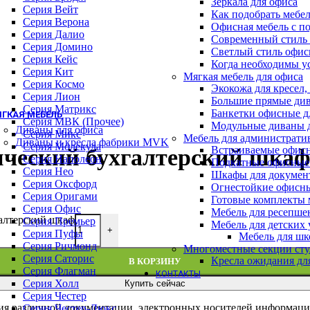
Зеркала для офиса
Барные стулья
Серия Вейт
Как подобрать мебе
Геймерские кресла
Серия Верона
Офисная мебель с п
Детские кресла
Серия Далио
Современный стиль 
Кресла для отдыха
Серия Домино
Светлый стиль офис
Кресла и стулья для посетителей
Серия Кейс
Когда необходимы у
Обеденные стулья
Серия Кит
Мягкая мебель для офиса
Премиум кресла
Серия Космо
Экокожа для кресел,
Серия WOOD (ВУД)
Серия Лион
Большие прямые див
Офисные стулья
Серия Матрикс
Банкетки офисные д
ГКАЯ МЕБЕЛЬ
Серия МВК (Прочее)
Модульные диваны 
Диваны для офиса
Серия Микс
Мебель для администрати
Диваны и кресла фабрики MVK
Серия Молекула
Встраиваемые офис
ческий бухгалтерский шка
Серия Наполеон
Подкатные офисные
Серия Нео
Шкафы для докумен
Серия Оксфорд
Огнестойкие офисн
Серия Оригами
Готовые комплекты м
Серия Офис
Мебель для ресепше
алтерский шкаф
Серия Премьер
Мебель для детских
+
Серия Пуфы
Мебель для шк
Серия Ричмонд
Многоместные секции сту
Серия Саторис
Кресла ожидания дл
В КОРЗИНУ
Серия Флагман
КОНТАКТЫ
Серия Холл
Купить сейчас
Серия Честер
ия различной документации, электронных носителей информаци
Серия Честер-Люкс