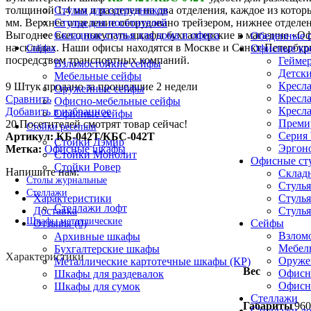
Стулья для сотрудников
толщиной 1,4 мм и разделен на два отделения, каждое из кото
Стулья для посетителей
мм. Верхнее отделение оборудовано трейзером, нижнее отдел
Складные стулья для дома и офиса
Выгоднее всего покупать шкафы бухгалтерские в магазине «Оф
Обеденные с
на складах. Наши офисы находятся в Москве и Санкт-Петербур
Офисные кр
Сейфы
посредством транспортных компаний.
Геймер
Взломостойкие сейфы
Детски
Мебельные сейфы
Кресла
9
Штук продано за прошедшие 2 недели
Оружейные сейфы
Кресла
Сравнить
Офисно-мебельные сейфы
Кресла
Добавить в избранное
Офисные сейфы
Премиу
20
Посетителей смотрят товар сейчас!
Стойки ресепшн
Серия
Артикул:
КБ-042Т/КБС-042Т
Стойки Дэмир
Эргоно
Метка:
Офисные шкафы
Стойки Монолит
Офисные ст
Стойки Ровер
Напишите нам:
Складн
Столы журнальные
Стулья
Стеллажи
Характеристики
Стулья
Стеллажи лофт
Доставка
Стулья
Шкафы металлические
Отзывы (0)
Сейфы
Взлом
Архивные шкафы
Мебел
Бухгалтерские шкафы
Характеристики
Оруже
Металлические картотечные шкафы (КР)
Вес
Офисн
Шкафы для раздевалок
Офисн
Шкафы для сумок
Стеллажи
Габариты
960
Стеллажи л