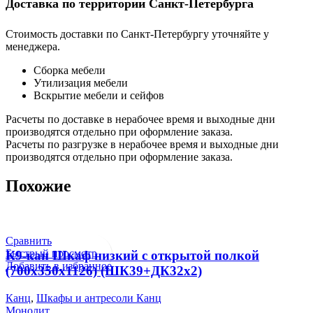
Доставка по территории Санкт-Петербурга
Стоимость доставки по Санкт-Петербургу уточняйте у
менеджера.
Сборка мебели
Утилизация мебели
Вскрытие мебели и сейфов
Расчеты по доставке в нерабочее время и выходные дни
производятся отдельно при оформление заказа.
Расчеты по разгрузке в нерабочее время и выходные дни
производятся отдельно при оформление заказа.
Похожие
Сравнить
Быстрый просмотр
К9-кан Шкаф низкий с открытой полкой
Добавить в избранное
(700х350х1126) (ШК39+ДК32х2)
Канц
,
Шкафы и антресоли Канц
Монолит