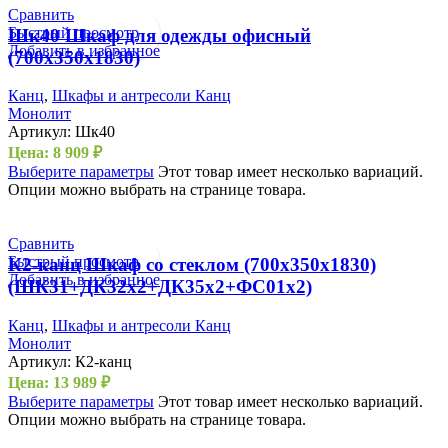
Сравнить
Быстрый просмотр
Шк40 Шкаф для одежды офисный
Добавить в избранное
(700х350х1830)
Канц
,
Шкафы и антресоли Канц
Монолит
Артикул:
Шк40
Цена:
8 909
₽
Выберите параметры
Этот товар имеет несколько вариаций.
Опции можно выбрать на странице товара.
Сравнить
Быстрый просмотр
К2-канц Шкаф со стеклом (700х350х1830)
Добавить в избранное
(ШК31+ДК32х2+ДК35х2+ФС01х2)
Канц
,
Шкафы и антресоли Канц
Монолит
Артикул:
К2-канц
Цена:
13 989
₽
Выберите параметры
Этот товар имеет несколько вариаций.
Опции можно выбрать на странице товара.