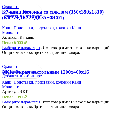
Сравнить
Быстрый просмотр
К7-канц Колонка со стеклом (350х350х1830)
Добавить в избранное
(КК32+ДК32+ДК35+ФС01)
Канц
,
Приставки, подставки, колонки Канц
Монолит
Артикул:
К7-канц
Цена:
8 333
₽
Выберите параметры
Этот товар имеет несколько вариаций.
Опции можно выбрать на странице товара.
Сравнить
Быстрый просмотр
ЭК11 Экран настольный 1200х400х16
Добавить в избранное
Канц
,
Приставки, подставки, колонки Канц
Монолит
Артикул:
ЭК11
Цена:
1 391
₽
Выберите параметры
Этот товар имеет несколько вариаций.
Опции можно выбрать на странице товара.