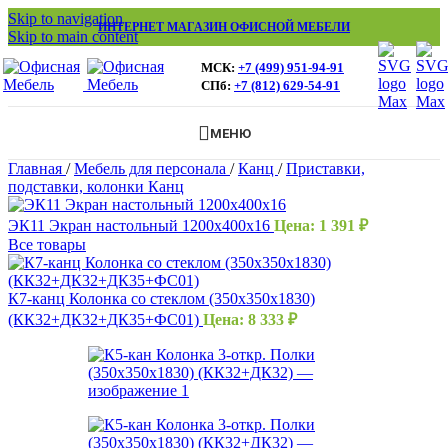
Skip to navigation
ИНТЕРНЕТ МАГАЗИН ОФИСНОЙ МЕБЕЛИ
Skip to main content
МСК:
+7 (499) 951-94-91
СПб:
+7 (812) 629-54-91
МЕНЮ
Главная
/
Мебель для персонала
/
Канц
/
Приставки,
подставки, колонки Канц
ЭК11 Экран настольный 1200х400х16
Цена:
1 391
₽
Все товары
К7-канц Колонка со стеклом (350х350х1830)
(КК32+ДК32+ДК35+ФС01)
Цена:
8 333
₽