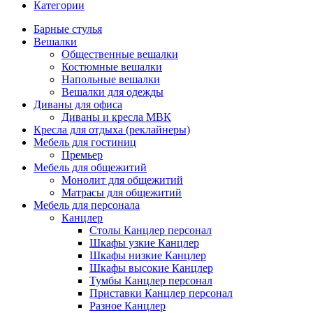
Категории
Барные стулья
Вешалки
Общественные вешалки
Костюмные вешалки
Напольные вешалки
Вешалки для одежды
Диваны для офиса
Диваны и кресла МВК
Кресла для отдыха (реклайнеры)
Мебель для гостиниц
Премьер
Мебель для общежитий
Монолит для общежитий
Матрасы для общежитий
Мебель для персонала
Канцлер
Столы Канцлер персонал
Шкафы узкие Канцлер
Шкафы низкие Канцлер
Шкафы высокие Канцлер
Тумбы Канцлер персонал
Приставки Канцлер персонал
Разное Канцлер