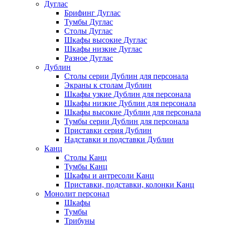
Дуглас
Брифинг Дуглас
Тумбы Дуглас
Столы Дуглас
Шкафы высокие Дуглас
Шкафы низкие Дуглас
Разное Дуглас
Дублин
Столы серии Дублин для персонала
Экраны к столам Дублин
Шкафы узкие Дублин для персонала
Шкафы низкие Дублин для персонала
Шкафы высокие Дублин для персонала
Тумбы серии Дублин для персонала
Приставки серия Дублин
Надставки и подставки Дублин
Канц
Столы Канц
Тумбы Канц
Шкафы и антресоли Канц
Приставки, подставки, колонки Канц
Монолит персонал
Шкафы
Тумбы
Трибуны