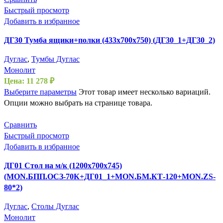
Быстрый просмотр
Добавить в избранное
ДГ30 Тумба ящики+полки (433х700х750) (ДГ30_1+ДГ30_2)
Дуглас
,
Тумбы Дуглас
Монолит
Цена:
11 278
₽
Выберите параметры
Этот товар имеет несколько вариаций.
Опции можно выбрать на странице товара.
Сравнить
Быстрый просмотр
Добавить в избранное
ДГ01 Стол на м/к (1200х700х745)
(MON.БПП.ОСЗ-70К+ДГ01_1+MON.БМ.КТ-120+MON.ZS-
80*2)
Дуглас
,
Столы Дуглас
Монолит