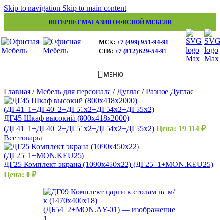
Skip to navigation
Skip to main content
ИНТЕРНЕТ МАГАЗИН ОФИСНОЙ МЕБЕЛИ
МСК:
+7 (499) 951-94-91
СПб:
+7 (812) 629-54-91
МЕНЮ
Главная
/
Мебель для персонала
/
Дуглас
/
Разное Дуглас
ДГ45 Шкаф высокий (800х418х2000)
(ДГ41_1+ДГ40_2+ДГ51х2+ДГ54х2+ДГ55х2)
Цена:
19 114
₽
Все товары
ДГ25 Комплект экрана (1090х450х22) (ДГ25_1+MON.KEU25)
Цена:
0
₽