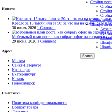
Стойки рес
Стойк
Новости:
Стойк
Стойк
Столы журн
Кресло за 15 тысяч или за 50: за что вы на самом деле пла
Шкафы мета
30 июля, 2026
1 Comment
Архив
Бухга
Мебельный план роста: как собрать офис на сегодня и не 
Метал
29 июня, 2026
1 Comment
Шкафы
Шкафы
Адреса:
Search
Москва
Санкт-Петербург
Краснодар
Екатеринбург
Казань
Новосибирск
О магазине:
Политика конфиденциальности
Возврат товара
Доставка