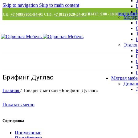
Skip to navigation
Skip to main content
+7 (499) 951-94-91
+7 (812) 629-54-91
ПН-ПТ: 9.00 - 18.00
МАГАЗИН
МСК:
СПб:
Модер
Этало
Брифинг Дуглас
Мягкая мебе
Диван
Главная
/
Товары с меткой «Брифинг Дуглас»
Показать меню
Сортировка
Популярные