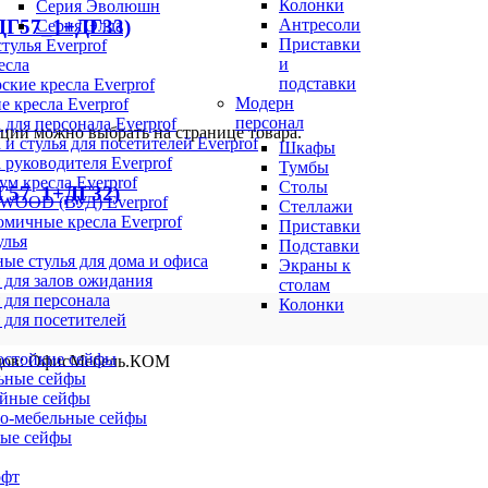
Колонки
Серия Эволюшн
Антресоли
(ДГ57_1+ДГ33)
Серия Элла
Приставки
тулья Everprof
и
есла
подставки
ские кресла Everprof
Модерн
е кресла Everprof
персонал
 для персонала Everprof
пции можно выбрать на странице товара.
 и стулья для посетителей Everprof
Шкафы
 руководителя Everprof
Тумбы
м кресла Everprof
Столы
ДГ57_1+ДГ32)
 WOOD (ВУД) Everprof
Стеллажи
мичные кресла Everprof
Приставки
улья
Подставки
ые стулья для дома и офиса
Экраны к
 для залов ожидания
столам
пции можно выбрать на странице товара.
 для персонала
Колонки
 для посетителей
остойкие сейфы
ндов: ОфисМебель.КОМ
ьные сейфы
йные сейфы
о-мебельные сейфы
ые сейфы
офт