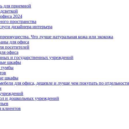
ль для приемной
одсветкой
офиса 2024
ного пространства
слуги дизайнера интерьера
 преимущества. Что лучше натуральная кожа или экокожа
аны для офиса
ля посетителей
для офиса
вных и государственных учреждений
ные шкафы
 тумбы
тов
ые шкафы
ебели для офиса, дешевле и лучше чем покупать по отдельност
н
 учреждений
ол и дошкольных учреждений
льев
я клиентов