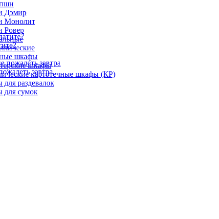
епшн
и Дэмир
и Монолит
и Ровер
альные
тите?
ллические
ные шкафы
лтерские шкафы
пожалеть завтра
лические картотечные шкафы (КР)
 для раздевалок
 для сумок