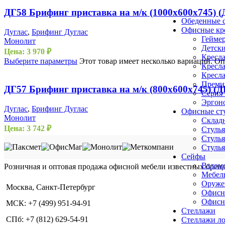
ДГ58 Брифинг приставка на м/к (1000х600х745) 
Обеденные с
Офисные кр
Дуглас
,
Брифинг Дуглас
Геймер
Монолит
Детски
Цена:
3 970
₽
Кресла
Выберите параметры
Этот товар имеет несколько вариаций. О
Кресла
Кресла
Премиу
ДГ57 Брифинг приставка на м/к (800х600х745) (
Серия
Эргоно
Дуглас
,
Брифинг Дуглас
Офисные ст
Монолит
Складн
Цена:
3 742
₽
Стулья
Выберите параметры
Этот товар имеет несколько вариаций. О
Стулья
Стулья
Сейфы
Взлом
Розничная и оптовая продажа офисной мебели известных бре
Мебел
Оруже
Москва, Санкт-Петербург
Офисн
Офисн
МСК: +7 (499) 951-94-91
Стеллажи
СПб: +7 (812) 629-54-91
Стеллажи л