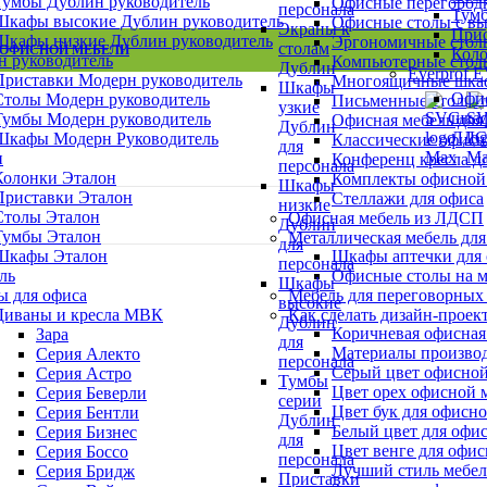
Тумбы Дублин руководитель
Офисные перегород
персонала
Тум
Шкафы высокие Дублин руководитель
Офисные столы с в
Экраны к
При
Шкафы низкие Дублин руководитель
Эргономичные столы
столам
 ОФИСНОЙ МЕБЕЛИ
Кол
н руководитель
Компьютерные столы
Дублин
Everprof 
Приставки Модерн руководитель
Многоящичные шкаф
Шкафы
Офи
Столы Модерн руководитель
Письменные столы д
узкие
шка
Тумбы Модерн руководитель
Офисная мебель для
Дублин
ЛД
Шкафы Модерн Руководитель
Классические офисн
для
н
Конференц кресла д
персонала
Колонки Эталон
Комплекты офисной
Шкафы
Приставки Эталон
Стеллажи для офиса
низкие
Столы Эталон
Офисная мебель из ЛДСП
Дублин
Тумбы Эталон
Металлическая мебель для
для
Шкафы Эталон
Шкафы аптечки для
персонала
ль
Офисные столы на м
Шкафы
ы для офиса
Мебель для переговорных
высокие
Диваны и кресла МВК
Как сделать дизайн-проек
Дублин
Коричневая офисная
Зара
для
Материалы производ
Серия Алекто
персонала
Серый цвет офисной
Серия Астро
Тумбы
Цвет орех офисной 
Серия Беверли
серии
Цвет бук для офисн
Серия Бентли
Дублин
Белый цвет для офи
Серия Бизнес
для
Цвет венге для офи
Серия Боссо
персонала
Лучший стиль мебел
Серия Бридж
Приставки