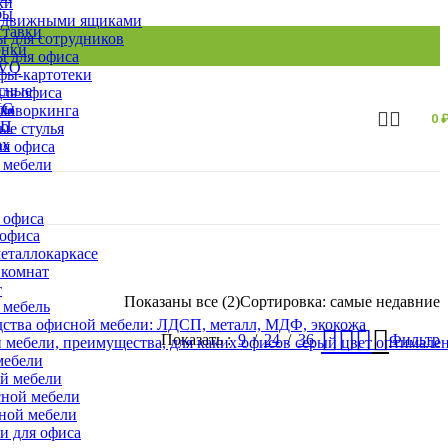
ки
бы
ыдвижными ящиками
ставки
 для сотрудников
онки
 для офиса
EVO
ы-картотеки
сные
ля офиса
фы
 коворкинга
0
СП
ые стулья
ля офиса
 мебели
 офиса
 офиса
еталлокаркасе
 комнат
т
Показаны все (2)
Сортировка: самые недавние
 мебель
ства офисной мебели: ЛДСП, металл, МДФ, экокожа
Показать
9
24
36
Фильтр
 мебели, преимущества, для каких офисов серый цвет оптимале
мебели
ой мебели
сной мебели
сной мебели
и для офиса