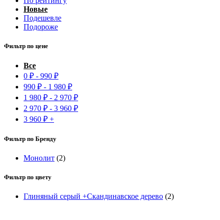
По рейтингу
Новые
Подешевле
Подороже
Фильтр по цене
Все
0
₽
-
990
₽
990
₽
-
1 980
₽
1 980
₽
-
2 970
₽
2 970
₽
-
3 960
₽
3 960
₽
+
Фильтр по Бренду
Монолит
(2)
Фильтр по цвету
Глиняный серый +Скандинавское дерево
(2)