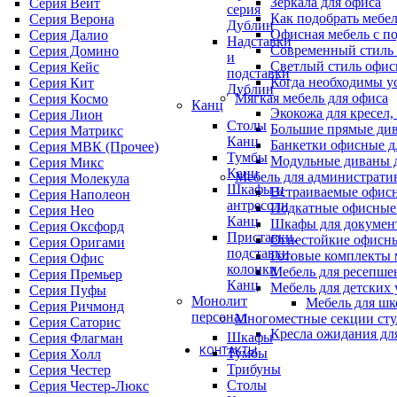
Зеркала для офиса
Серия Вейт
серия
Как подобрать мебе
Серия Верона
Дублин
Офисная мебель с п
Серия Далио
Надставки
Современный стиль 
Серия Домино
и
Светлый стиль офис
Серия Кейс
подставки
Когда необходимы у
Серия Кит
Дублин
Мягкая мебель для офиса
Серия Космо
Канц
Экокожа для кресел,
Серия Лион
Столы
Большие прямые див
Серия Матрикс
Канц
Банкетки офисные д
Серия МВК (Прочее)
Тумбы
Модульные диваны 
Серия Микс
Канц
Мебель для администрати
Серия Молекула
Шкафы и
Встраиваемые офис
Серия Наполеон
антресоли
Подкатные офисные
Серия Нео
Канц
Шкафы для докумен
Серия Оксфорд
Приставки,
Огнестойкие офисн
Серия Оригами
подставки,
Готовые комплекты м
Серия Офис
колонки
Мебель для ресепше
Серия Премьер
Канц
Мебель для детских
Серия Пуфы
Монолит
Мебель для шк
Серия Ричмонд
персонал
Многоместные секции сту
Серия Саторис
Кресла ожидания дл
Шкафы
Серия Флагман
КОНТАКТЫ
Тумбы
Серия Холл
Трибуны
Серия Честер
Столы
Серия Честер-Люкс