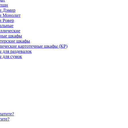
епшн
и Дэмир
и Монолит
и Ровер
альные
ллические
ные шкафы
лтерские шкафы
лические картотечные шкафы (КР)
 для раздевалок
 для сумок
тите?