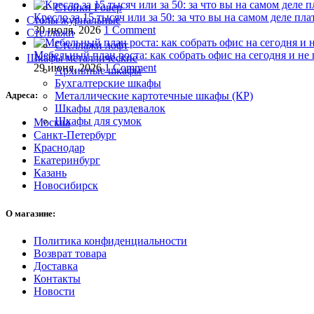
Стойки Ровер
Кресло за 15 тысяч или за 50: за что вы на самом деле пла
Столы журнальные
30 июля, 2026
1 Comment
Стеллажи
Стеллажи лофт
Мебельный план роста: как собрать офис на сегодня и не 
Шкафы металлические
29 июня, 2026
1 Comment
Архивные шкафы
Бухгалтерские шкафы
Металлические картотечные шкафы (КР)
Адреса:
Шкафы для раздевалок
Шкафы для сумок
Москва
Санкт-Петербург
Краснодар
Екатеринбург
Казань
Новосибирск
О магазине:
Политика конфиденциальности
Возврат товара
Доставка
Контакты
Новости