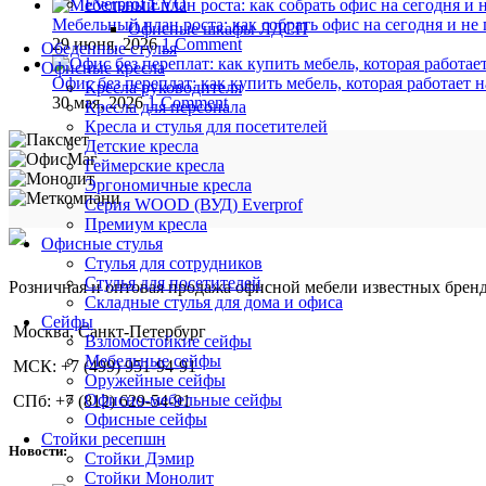
Everprof EVO
Мебельный план роста: как собрать офис на сегодня и не 
Офисные шкафы ЛДСП
29 июня, 2026
1 Comment
Обеденные стулья
Офисные кресла
Офис без переплат: как купить мебель, которая работает н
Кресла руководителя
30 мая, 2026
1 Comment
Кресла для персонала
Кресла и стулья для посетителей
Детские кресла
Геймерские кресла
Эргономичные кресла
Серия WOOD (ВУД) Everprof
Премиум кресла
Офисные стулья
Стулья для сотрудников
Стулья для посетителей
Розничная и оптовая продажа офисной мебели известных бре
Складные стулья для дома и офиса
Сейфы
Москва, Санкт-Петербург
Взломостойкие сейфы
Мебельные сейфы
МСК: +7 (499) 951-94-91
Оружейные сейфы
Офисно-мебельные сейфы
СПб: +7 (812) 629-54-91
Офисные сейфы
Стойки ресепшн
Новости:
Стойки Дэмир
Стойки Монолит