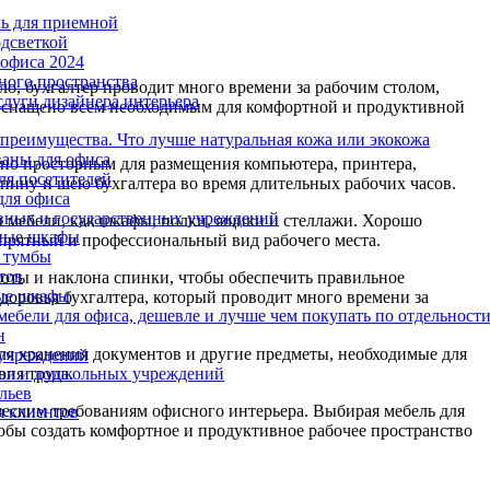
ль для приемной
одсветкой
офиса 2024
ного пространства
ло, бухгалтер проводит много времени за рабочим столом,
слуги дизайнера интерьера
 оснащено всем необходимым для комфортной и продуктивной
 преимущества. Что лучше натуральная кожа или экокожа
аны для офиса
чно просторным для размещения компьютера, принтера,
ля посетителей
пину и шею бухгалтера во время длительных рабочих часов.
для офиса
вных и государственных учреждений
ы мебели, как шкафы, полки, ящики и стеллажи. Хорошо
ные шкафы
опрятный и профессиональный вид рабочего места.
 тумбы
тов
оты и наклона спинки, чтобы обеспечить правильное
ые шкафы
здоровья бухгалтера, который проводит много времени за
ебели для офиса, дешевле и лучше чем покупать по отдельност
н
ля хранения документов и другие предметы, необходимые для
 учреждений
ол и дошкольных учреждений
вия труда.
льев
ическим требованиям офисного интерьера. Выбирая мебель для
я клиентов
тобы создать комфортное и продуктивное рабочее пространство