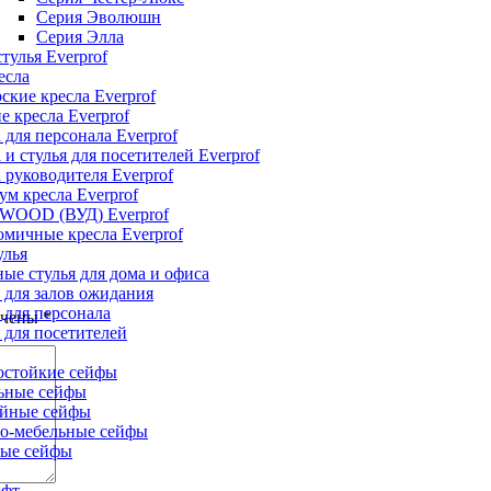
Серия Эволюшн
Серия Элла
тулья Everprof
есла
ские кресла Everprof
е кресла Everprof
 для персонала Everprof
 и стулья для посетителей Everprof
 руководителя Everprof
м кресла Everprof
 WOOD (ВУД) Everprof
мичные кресла Everprof
улья
ые стулья для дома и офиса
 для залов ожидания
 для персонала
ечены
*
 для посетителей
остойкие сейфы
ьные сейфы
йные сейфы
о-мебельные сейфы
ые сейфы
офт