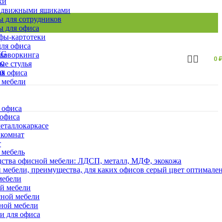
ки
ыдвижными ящиками
 для сотрудников
 для офиса
ы-картотеки
ля офиса
 коворкинга
0
ые стулья
ля офиса
 мебели
 офиса
 офиса
еталлокаркасе
 комнат
т
 мебель
ства офисной мебели: ЛДСП, металл, МДФ, экокожа
 мебели, преимущества, для каких офисов серый цвет оптимале
мебели
ой мебели
сной мебели
сной мебели
и для офиса