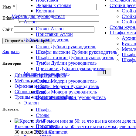
Экраны к столам
Стойки рес
Имя
*
Колонки
Стойк
Мебель для руководителя
Стойк
Email
*
Атлон
Стойк
Столы журн
Столы Атлон
Сайт
Шкафы мета
Приставки Атлон
Архив
Дублин руководитель
Бухга
Столы Дублин руководитель
Метал
Закрыть
Шкафы высокие Дублин руководитель
Шкафы
Шкафы низкие Дублин руководитель
Шкафы
Тумбы Дублин руководитель
Категории
Приставки Дублин руководитель
Модерн руководитель
Дизайн интерьера офиса
Мебель для офиса
Столы Модерн руководитель
Офисная мебель
Шкафы Модерн Руководитель
Сборка мебели
Тумбы Модерн руководитель
Тренды мебельного дизайна
Приставки Модерн руководитель
Эталон
Новости:
Шкафы
Столы
Тумбы
Приставки
Кресло за 15 тысяч или за 50: за что вы на самом деле пла
Колонки
30 июля, 2026
1 Comment