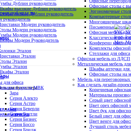
Офисные перегород
Шкафы Эталон
Тумбы Дублин руководитель
Офисные столы с в
Шкафы для сумок
Шкафы высокие Дублин руководитель
Эргономичные столы
Архивные шкафы
 ОФИСНОЙ МЕБЕЛИ
Шкафы низкие Дублин руководитель
Компьютерные столы
Бухгалтерские шкафы
н руководитель
Многоящичные шкаф
Картотечные шкафы
Приставки Модерн руководитель
Письменные столы д
Шкафы для раздевалок
Столы Модерн руководитель
Офисная мебель для
Смотреть все шкафы
ВСЕ ШКАФЫ
Тумбы Модерн руководитель
Классические офисн
УМБЫ
Шкафы Модерн Руководитель
Конференц кресла д
Тумбы Канц
н
Комплекты офисной
Тумбы Эталон
Колонки Эталон
Стеллажи для офиса
Тумбы Модерн персонал
Приставки Эталон
Офисная мебель из ЛДСП
Тумбы Модерн руководитель
Столы Эталон
Металлическая мебель для
Тумбы монолит персонал
Тумбы Эталон
Шкафы аптечки для
Смотреть все тумбы
ВСЕ ТУМБЫ
Шкафы Эталон
Офисные столы на м
ЕЙФЫ
ль
Мебель для переговорных
ы для офиса
Взломостойкие сейфы
Как сделать дизайн-проек
ель для бухгалтера
Диваны и кресла МВК
Офисно-мебельные сейфы
Коричневая офисная
Зара
Офисные сейфы
Материалы производ
Серия Алекто
Мебельные сейфы
Серый цвет офисной
Серия Астро
Оружейные сейфы
Цвет орех офисной 
Серия Беверли
ТЕЛЛАЖИ
Цвет бук для офисн
Серия Бентли
УЛЬЯ И КРЕСЛА
Белый цвет для офи
Серия Бизнес
Цвет венге для офи
Кресла для персонала
Серия Боссо
Лучший стиль мебел
Кресла руководителя
Серия Бридж