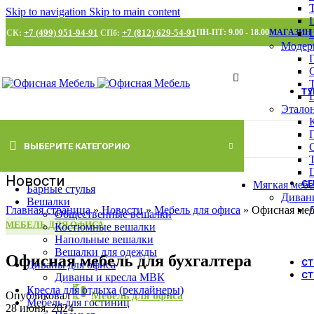
Skip to navigation
Skip to main content
+7 (499) 951-94-91
+7 (812) 629-54-91
ПН-ПТ: 9.00 - 18.00
МАГАЗИН
МСК:
СПб:
Модер
Т
Этало
ВЫБЕРИТЕ КАТЕГОРИЮ
Новости
С
Мягкая мебе
Барные стулья
Диван
Вешалки
Главная страница
»
Новости
»
Мебель для офиса
»
Офисная меб
Общественные вешалки
МЕБЕЛЬ ДЛЯ ОФИСА
Костюмные вешалки
Напольные вешалки
Вешалки для одежды
Офисная мебель для бухгалтера
С
Диваны для офиса
СТ
Диваны и кресла МВК
Кресла для отдыха (реклайнеры)
Опубликовал
Мебель для офиса
Мебель для гостиниц
28 июня, 2024