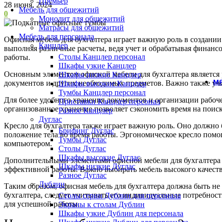
Премьер
28 июня, 2024
Мебель для общежитий
0
Монолит для общежитий
Матрасы для общежитий
Мебель для персонала
Офисная мебель для бухгалтера играет важную роль в создании
Канцлер
выполняя различные расчеты, ведя учет и обрабатывая финан
Столы Канцлер персонал
работы.
Шкафы узкие Канцлер
Основным элементом офисной мебели для бухгалтера является
Шкафы низкие Канцлер
МЯ
документов и других необходимых предметов. Важно также учит
Шкафы высокие Канцлер
Тумбы Канцлер персонал
Для более удобного хранения документов и организации рабоче
Приставки Канцлер персонал
организованное хранение позволяет сэкономить время на поиск
Разное Канцлер
Дуглас
Кресло для бухгалтера также играет важную роль. Оно должно
Брифинг Дуглас
положение тела во время работы. Эргономическое кресло помога
Тумбы Дуглас
компьютером.
Столы Дуглас
Шкафы высокие Дуглас
Дополнительными элементами офисной мебели для бухгалтера 
Шкафы низкие Дуглас
эффективной работы. Важно выбирать мебель высокого качества
Разное Дуглас
Дублин
Таким образом, офисная мебель для бухгалтера должна быть не
бухгалтера, следует учитывать его индивидуальные потребност
Столы серии Дублин для персонала
для успешной работы.
Экраны к столам Дублин
Шкафы узкие Дублин для персонала