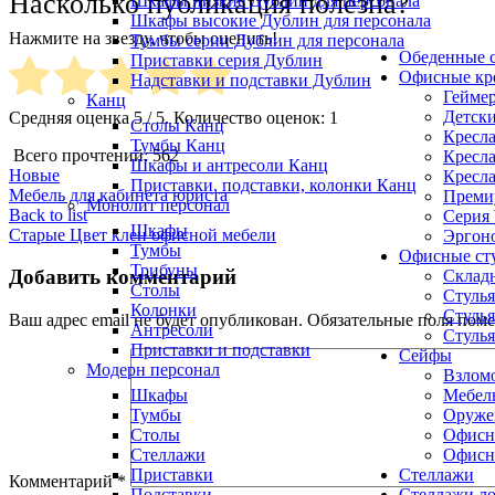
Насколько публикация полезна?
Шкафы низкие Дублин для персонала
Шкафы высокие Дублин для персонала
Нажмите на звезду, чтобы оценить!
Тумбы серии Дублин для персонала
Обеденные с
Приставки серия Дублин
Офисные кр
Надставки и подставки Дублин
Геймер
Канц
Детски
Средняя оценка
5
/ 5. Количество оценок:
1
Столы Канц
Кресла
Тумбы Канц
Всего прочтений:
562
Кресла
Шкафы и антресоли Канц
Новые
Кресла
Приставки, подставки, колонки Канц
Мебель для кабинета юриста
Премиу
Монолит персонал
Back to list
Серия
Шкафы
Старые
Цвет клен офисной мебели
Эргоно
Тумбы
Офисные ст
Трибуны
Добавить комментарий
Складн
Столы
Стулья
Колонки
Стулья
Ваш адрес email не будет опубликован.
Обязательные поля пом
Антресоли
Стулья
Приставки и подставки
Сейфы
Модерн персонал
Взлом
Шкафы
Мебел
Тумбы
Оруже
Столы
Офисн
Стеллажи
Офисн
Приставки
Стеллажи
Комментарий
*
Подставки
Стеллажи л