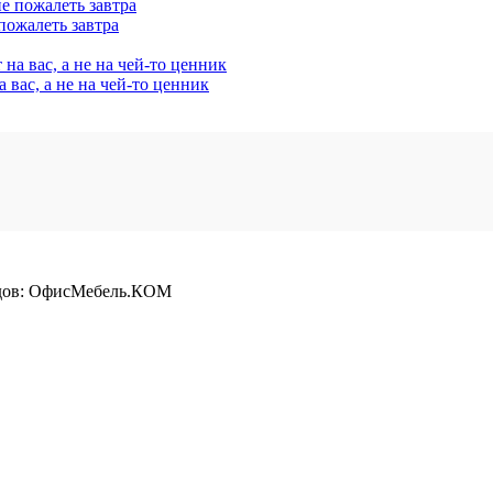
пожалеть завтра
а вас, а не на чей‑то ценник
ндов: ОфисМебель.КОМ