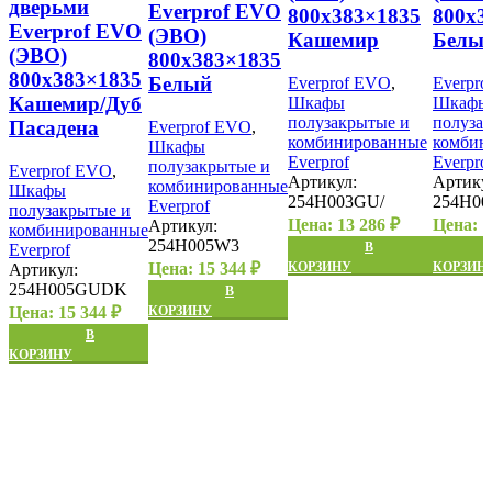
дверьми
Everprof EVO
800х383×1835
800х3
Everprof EVO
(ЭВО)
Кашемир
Белы
(ЭВО)
800х383×1835
800х383×1835
Белый
Everprof EVO
,
Everpr
Кашемир/Дуб
Шкафы
Шкафы
полузакрытые и
полуза
Пасадена
Everprof EVO
,
комбинированные
комбин
Шкафы
Everprof
Everpro
полузакрытые и
Everprof EVO
,
Артикул:
Артику
комбинированные
Шкафы
254H003GU/
254H00
Everprof
полузакрытые и
Цена:
13 286
₽
Цена:
1
Артикул:
комбинированные
254H005W3
В
Everprof
Цена:
15 344
₽
КОРЗИНУ
КОРЗИН
Артикул:
254H005GUDK
В
Цена:
15 344
₽
КОРЗИНУ
В
КОРЗИНУ