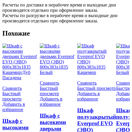
Расчеты по доставке в нерабочее время и выходные дни
производятся отдельно при оформление заказа.
Расчеты по разгрузке в нерабочее время и выходные дни
производятся отдельно при оформление заказа.
Похожие
Сравнить
Сравнить
Сравни
Сравнить
Быстрый
Быстрый просмотр
Быстры
Быстрый
просмотр
Добавить в
Добавит
просмотр
Добавить в
избранное
избран
Добавить в
избранное
избранное
Шкаф
Шка
Шкаф с
полузакрытый
полу
Шкаф с
высокими
Everprof EVO
Everp
высокими
дверьми
(ЭВО)
(ЭВО)