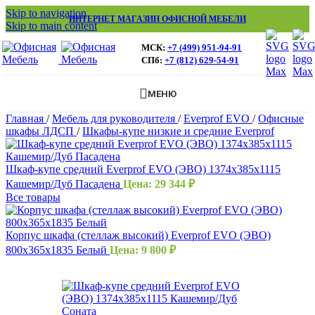
Skip to navigation
ИНТЕРНЕТ МАГАЗИН ОФИСНОЙ МЕБЕЛИ
Skip to main content
МСК:
+7 (499) 951-94-91
СПб:
+7 (812) 629-54-91
МЕНЮ
Главная
/
Мебель для руководителя
/
Everprof EVO
/
Офисные
шкафы ЛДСП
/
Шкафы-купе низкие и средние Everprof
Шкаф-купе средний Everprof EVO (ЭВО) 1374х385x1115
Кашемир/Дуб Пасадена
Цена:
29 344
₽
Все товары
Корпус шкафа (стеллаж высокий) Everprof EVO (ЭВО)
800х365х1835 Белый
Цена:
9 800
₽