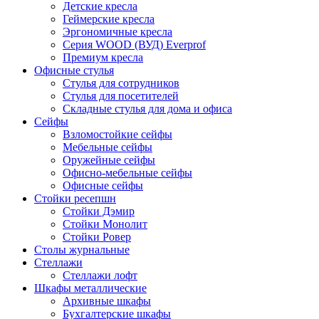
Детские кресла
Геймерские кресла
Эргономичные кресла
Серия WOOD (ВУД) Everprof
Премиум кресла
Офисные стулья
Стулья для сотрудников
Стулья для посетителей
Складные стулья для дома и офиса
Сейфы
Взломостойкие сейфы
Мебельные сейфы
Оружейные сейфы
Офисно-мебельные сейфы
Офисные сейфы
Стойки ресепшн
Стойки Дэмир
Стойки Монолит
Стойки Ровер
Столы журнальные
Стеллажи
Стеллажи лофт
Шкафы металлические
Архивные шкафы
Бухгалтерские шкафы