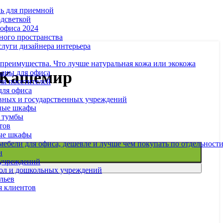
ль для приемной
одсветкой
офиса 2024
ного пространства
слуги дизайнера интерьера
 преимущества. Что лучше натуральная кожа или экокожа
аны для офиса
5 Кашемир
ля посетителей
для офиса
вных и государственных учреждений
ные шкафы
 тумбы
тов
ые шкафы
ебели для офиса, дешевле и лучше чем покупать по отдельност
н
 учреждений
ол и дошкольных учреждений
льев
я клиентов