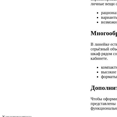
личные вещи с
рациона
вариант
возможн
Многообр
В линейке ест
серьёзный объ
шкаф рядом со
кабинете.
компакт
высокие
форматы
Дополни
Чтобы оформит
представлены 
функционально