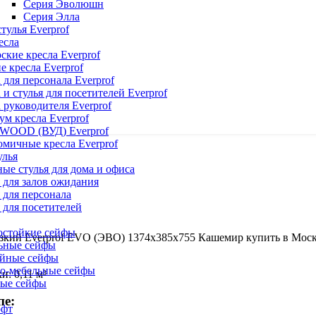
Серия Эволюшн
Серия Элла
тулья Everprof
есла
ские кресла Everprof
е кресла Everprof
 для персонала Everprof
 и стулья для посетителей Everprof
 руководителя Everprof
м кресла Everprof
 WOOD (ВУД) Everprof
мичные кресла Everprof
улья
ые стулья для дома и офиса
 для залов ожидания
 для персонала
 для посетителей
остойкие сейфы
кий Everprof EVO (ЭВО) 1374х385х755 Кашемир купить в Моск
ьные сейфы
йные сейфы
о-мебельные сейфы
и: 0,11 м³
ые сейфы
е:
офт