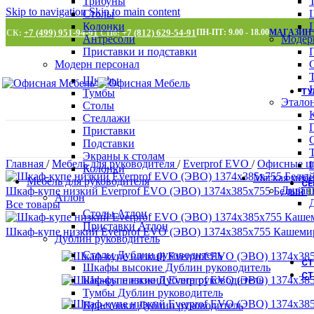
Трибуны
Skip to navigation
Skip to main content
Столы
Колонки
+7 (499) 951-94-91
+7 (812) 629-54-91
ПН-ПТ: 9.00 - 18.00
МАГАЗИН
МСК:
СПб:
Антресоли
Модер
Приставки и подставки
Модерн персонал
Шкафы
Т
Тумбы
Этало
Столы
Стеллажи
Приставки
Подставки
Экраны к столам
Главная
/
Мебель для руководителя
/
Everprof EVO
/
Офисные 
Колонки
Мягкая мебе
Мебель для руководителя
С
Диван
Шкаф-купе низкий Everprof EVO (ЭВО) 1374х385х755 Белый
Ц
Атлон
Все товары
Столы Атлон
Приставки Атлон
Шкаф-купе низкий Everprof EVO (ЭВО) 1374х385х755 Кашеми
Дублин руководитель
Столы Дублин руководитель
С
Шкафы высокие Дублин руководитель
СТ
Шкафы низкие Дублин руководитель
Тумбы Дублин руководитель
Приставки Дублин руководитель