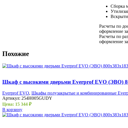
Сборка 
Утилиза
Вскрыти
Расчеты по до
оформление за
Расчеты по ра
оформление за
Похожие
Шкаф с высокими дверьми Everprof EVO (ЭВО) 
Everprof EVO
,
Шкафы полузакрытые и комбинированные Everp
Артикул:
254H005GUDY
Цена:
15 344
₽
В корзину