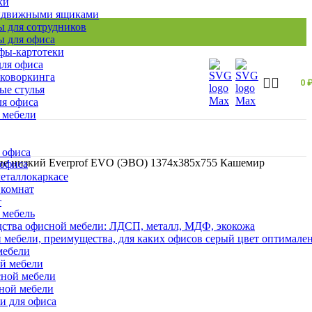
ки
ыдвижными ящиками
 для сотрудников
 для офиса
ы-картотеки
ля офиса
 коворкинга
0
ые стулья
ля офиса
 мебели
 офиса
е низкий Everprof EVO (ЭВО) 1374х385х755 Кашемир
 офиса
еталлокаркасе
 комнат
т
 мебель
ства офисной мебели: ЛДСП, металл, МДФ, экокожа
 мебели, преимущества, для каких офисов серый цвет оптимале
мебели
ой мебели
сной мебели
сной мебели
и для офиса