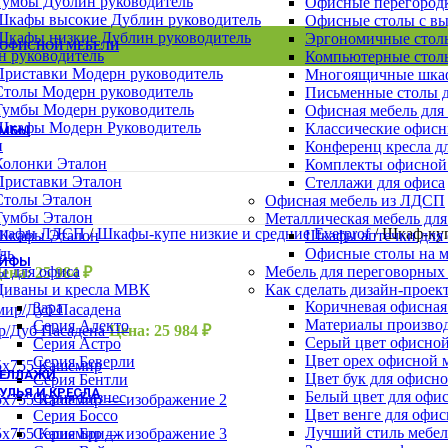
Тумбы Дублин руководитель
Офисные перегород
Шкафы Эталон
Шкафы высокие Дублин руководитель
Офисные столы с в
Шкафы для сумок
Шкафы низкие Дублин руководитель
Эргономичные столы
Архивные шкафы
 ОФИСНОЙ МЕБЕЛИ
ВСЕ СТОЛЫ
ВСЕ ТУМБЫ
ВСЕ ШКАФЫ
н руководитель
Компьютерные столы
Бухгалтерские шкафы
Приставки Модерн руководитель
Многоящичные шкаф
Картотечные шкафы
Столы Модерн руководитель
Письменные столы д
Шкафы для раздевалок
Тумбы Модерн руководитель
Офисная мебель для
Смотреть все шкафы
Шкафы Модерн Руководитель
Классические офисн
УМБЫ
н
Конференц кресла д
Тумбы Канц
Колонки Эталон
Комплекты офисной
Тумбы Эталон
Приставки Эталон
Стеллажи для офиса
Тумбы Модерн персонал
Столы Эталон
Офисная мебель из ЛДСП
Тумбы Модерн руководитель
Тумбы Эталон
Металлическая мебель для
Тумбы монолит персонал
шкафы ЛДСП
/
Шкафы-купе низкие и средние Everprof
/
Шкаф-куп
Шкафы Эталон
Шкафы аптечки для
Смотреть все тумбы
ль
Офисные столы на м
ЕЙФЫ
ы для офиса
Мебель для переговорных
ена:
25 984
₽
Взломостойкие сейфы
Диваны и кресла МВК
Как сделать дизайн-проек
Офисно-мебельные сейфы
Коричневая офисная
Зара
Офисные сейфы
Материалы производ
Серия Алекто
р/Дуб Пасадена
Цена:
25 984
₽
Мебельные сейфы
Серый цвет офисной
Серия Астро
Оружейные сейфы
Цвет орех офисной 
Серия Беверли
ТЕЛЛАЖИ
Цвет бук для офисн
Серия Бентли
УЛЬЯ И КРЕСЛА
Белый цвет для офи
Серия Бизнес
Цвет венге для офи
Кресла для персонала
Серия Боссо
Лучший стиль мебел
Кресла руководителя
Серия Бридж