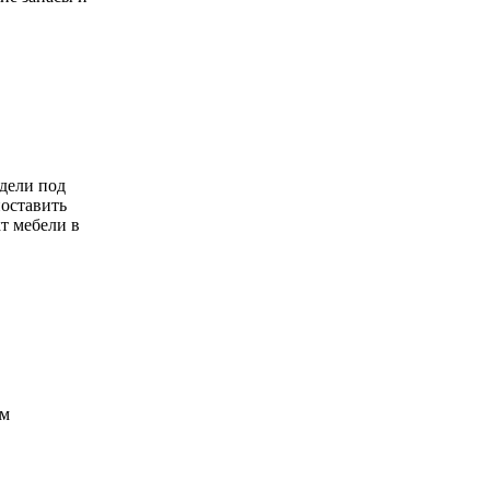
дели под
поставить
т мебели в
ам