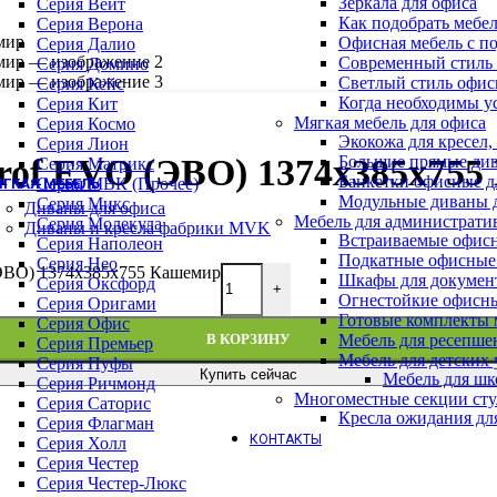
Зеркала для офиса
Барные стулья
Серия Вейт
Как подобрать мебе
Геймерские кресла
Серия Верона
Офисная мебель с п
Детские кресла
Серия Далио
Современный стиль 
Кресла для отдыха
Серия Домино
Светлый стиль офис
Кресла и стулья для посетителей
Серия Кейс
Когда необходимы у
Обеденные стулья
Серия Кит
Мягкая мебель для офиса
Премиум кресла
Серия Космо
Экокожа для кресел,
Серия WOOD (ВУД)
Серия Лион
Большие прямые див
rof EVO (ЭВО) 1374х385х75
Офисные стулья
Серия Матрикс
Банкетки офисные д
Серия МВК (Прочее)
ГКАЯ МЕБЕЛЬ
Модульные диваны 
Серия Микс
Диваны для офиса
Мебель для администрати
Серия Молекула
Диваны и кресла фабрики MVK
Встраиваемые офис
Серия Наполеон
Подкатные офисные
Серия Нео
(ЭВО) 1374х385х755 Кашемир
Шкафы для докумен
Серия Оксфорд
+
Огнестойкие офисн
Серия Оригами
Готовые комплекты м
Серия Офис
Мебель для ресепше
В КОРЗИНУ
Серия Премьер
Мебель для детских
Серия Пуфы
Купить сейчас
Мебель для шк
Серия Ричмонд
Многоместные секции сту
Серия Саторис
Кресла ожидания дл
Серия Флагман
КОНТАКТЫ
Серия Холл
Серия Честер
Серия Честер-Люкс