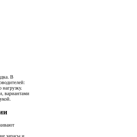
дка. В
ководителей:
 нагрузку.
и, вариантами
укой.
ии
рживают
ие запасы и