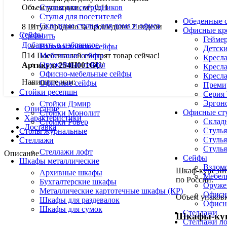
Стулья для сотрудников
Объем упаковки, м³: 0,11
Стулья для посетителей
Обеденные с
Складные стулья для дома и офиса
8
Штук продано за прошедшие 2 недели
Офисные кр
Сейфы
Сравнить
Геймер
Добавить в избранное
Взломостойкие сейфы
Детски
Мебельные сейфы
14
Посетителей смотрят товар сейчас!
Кресла
Оружейные сейфы
Артикул:
254H001GU/
Кресла
Офисно-мебельные сейфы
Кресла
Напишите нам:
Офисные сейфы
Премиу
Стойки ресепшн
Серия
Эргоно
Стойки Дэмир
Описание
Офисные ст
Стойки Монолит
Характеристики
Складн
Стойки Ровер
Доставка
Стулья
Столы журнальные
Стулья
Стеллажи
Стулья
Стеллажи лофт
Описание
Сейфы
Шкафы металлические
Взлом
Шкаф-купе низ
Архивные шкафы
Мебел
по России.
Бухгалтерские шкафы
Оруже
Металлические картотечные шкафы (КР)
Офисн
Объем упаковк
Шкафы для раздевалок
Офисн
Шкафы для сумок
Стеллажи
Шкафы-куп
Стеллажи л