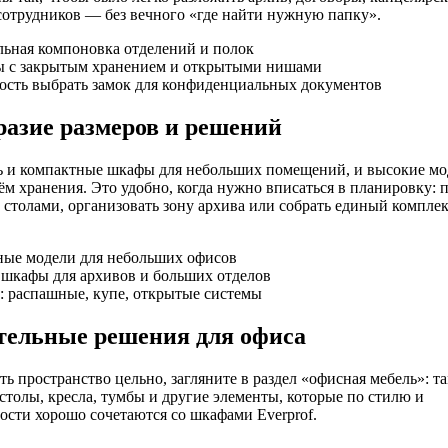
отрудников — без вечного «где найти нужную папку».
льная компоновка отделений и полок
ы с закрытым хранением и открытыми нишами
ость выбрать замок для конфиденциальных документов
азие размеров и решений
ь и компактные шкафы для небольших помещений, и высокие мо
ём хранения. Это удобно, когда нужно вписаться в планировку: 
 столами, организовать зону архива или собрать единый комплек
ные модели для небольших офисов
 шкафы для архивов и больших отделов
: распашные, купе, открытые системы
тельные решения для офиса
ь пространство цельно, загляните в раздел «офисная мебель»: т
столы, кресла, тумбы и другие элементы, которые по стилю и
сти хорошо сочетаются со шкафами Everprof.