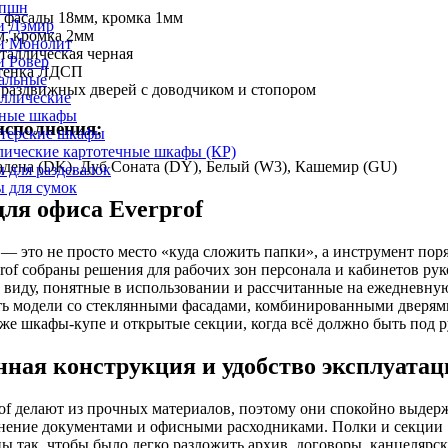
епшн
 фасады 18мм, кромка 1мм
и Дэмир
м, кромка 2мм
и Монолит
таллическая черная
и Ровер
стенка ЛДСП
альные
 раздвижных дверей с доводчиком и стопором
ллические
ные шкафы
исполнения:
лтерские шкафы
лические картотечные шкафы (КР)
адена (DK), Дуб Соната (DY), Белый (W3), Кашемир (GU)
 для раздевалок
 для сумок
ля офиса Everprof
— это не просто место «куда сложить папки», а инструмент поря
prof собраны решения для рабочих зон персонала и кабинетов ру
 виду, понятные в использовании и рассчитанные на ежедневную
ь модели со стеклянными фасадами, комбинированными дверям
акже шкафы-купе и открытые секции, когда всё должно быть под р
ная конструкция и удобство эксплуатац
f делают из прочных материалов, поэтому они спокойно выде
лнение документами и офисными расходниками. Полки и секции
ы так, чтобы было легко разложить архив, договоры, канцелярск