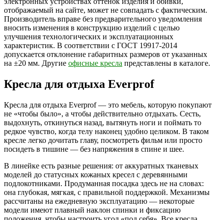
электронных устройствах оттенок изделия и обивки,
отображаемый на сайте, может не совпадать с фактическим.
Производитель вправе без предварительного уведомления
вносить изменения в конструкцию изделий с целью
улучшения технологических и эксплуатационных
характеристик. В соответствии с ГОСТ 19917-2014
допускается отклонение габаритных размеров от указанных
на ±20 мм. Другие
офисные кресла
представлены в каталоге.
Кресла для отдыха Everprof
Кресла для отдыха Everprof — это мебель, которую покупают
не «чтобы было», а чтобы действительно отдыхать. Сесть,
выдохнуть, откинуться назад, вытянуть ноги и поймать то
редкое чувство, когда телу наконец удобно целиком. В таком
кресле легко дочитать главу, посмотреть фильм или просто
посидеть в тишине — без напряжения в спине и шее.
В линейке есть разные решения: от аккуратных тканевых
моделей до статусных кожаных кресел с деревянными
подлокотниками. Продуманная посадка здесь не на словах:
она глубокая, мягкая, с правильной поддержкой. Механизмы
рассчитаны на ежедневную эксплуатацию — некоторые
модели имеют плавный наклон спинки и фиксацию
положения, чтобы настроить угол «под себя». Все кресла