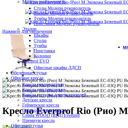
Модерн руководитель
Столы Модерн руководитель
Шкафы Модерн Руководитель
Тумбы Модерн руководитель
Приставки Модерн руководитель
Эталон
Нажмите для увеличения
Шкафы
Столы
Тумбы
МЯ
Приставки
Колонки
Everprof EVO
Офисные шкафы ЛДСП
Обеденные стулья
Офисные кресла
Кресла руководителя
Кресла для персонала
Кресла и стулья для посетителей
Детские кресла
Геймерские кресла
Кресло Everprof Rio (Рио)
Эргономичные кресла
Серия WOOD (ВУД) Everprof
Премиум кресла
Офисные стулья
Цена:
17 438
₽