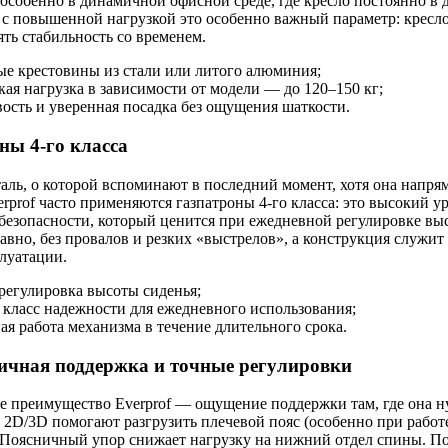
 особенно в динамичной офисной среде, где кресло постоянно в
 с повышенной нагрузкой это особенно важный параметр: кресл
ять стабильность со временем.
ые крестовины из стали или литого алюминия;
кая нагрузка в зависимости от модели — до 120–150 кг;
ость и уверенная посадка без ощущения шаткости.
ны 4-го класса
аль, о которой вспоминают в последний момент, хотя она напря
erprof часто применяются газпатроны 4-го класса: это высокий у
безопасности, который ценится при ежедневной регулировке вы
авно, без провалов и резких «выстрелов», а конструкция служит
луатации.
регулировка высоты сиденья;
класс надежности для ежедневного использования;
ая работа механизма в течение длительного срока.
ичная поддержка и точные регулировки
е преимущество Everprof — ощущение поддержки там, где она н
2D/3D помогают разгрузить плечевой пояс (особенно при рабо
 Поясничный упор снижает нагрузку на нижний отдел спины. П