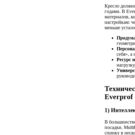
Кресло должно
годами. В Eve
материалов, к
настройкам: че
меньше усталос
Продума
геометри
Персона
себя», а
Ресурс 
нагрузку
Универс
руководи
Техничес
Everprof
1) Интелл
В большинств
посадки. Mult
спинку в неск