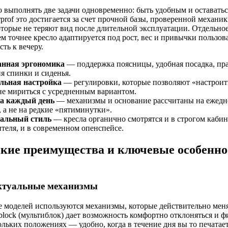
 выполнять две задачи одновременно: быть удобным и оставать
rprof это достигается за счет прочной базы, проверенной механик
оторые не теряют вид после длительной эксплуатации. Отдельн
м точнее кресло адаптируется под рост, вес и привычки пользова
ть к вечеру.
нная эргономика
— поддержка поясницы, удобная посадка, пр
я спинки и сиденья.
льная настройка
— регулировки, которые позволяют «настроит
 не мириться с усредненным вариантом.
на каждый день
— механизмы и основание рассчитаны на ежед
, а не на редкие «пятиминутки».
альный стиль
— кресла органично смотрятся и в строгом кабин
теля, и в современном опенспейсе.
кие преимущества и ключевые особенно
ектуальные механизмы
е моделей используются механизмы, которые действительно ме
iblock (мультиблок) дает возможность комфортно отклоняться и 
ольких положениях — удобно, когда в течение дня вы то печатает