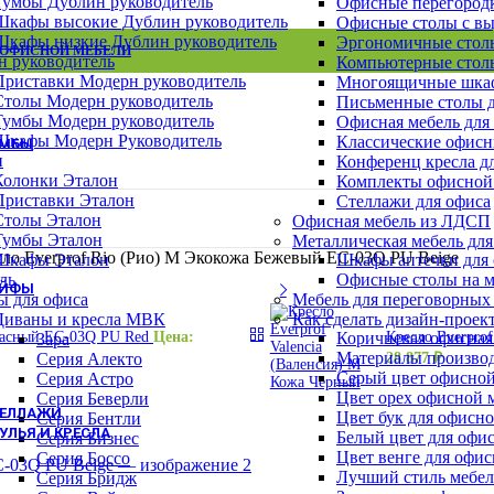
Тумбы Дублин руководитель
Офисные перегород
Шкафы Эталон
Шкафы высокие Дублин руководитель
Офисные столы с в
Шкафы для сумок
Шкафы низкие Дублин руководитель
Эргономичные столы
Архивные шкафы
 ОФИСНОЙ МЕБЕЛИ
ВСЕ СТОЛЫ
ВСЕ ТУМБЫ
ВСЕ ШКАФЫ
н руководитель
Компьютерные столы
Бухгалтерские шкафы
Приставки Модерн руководитель
Многоящичные шкаф
Картотечные шкафы
Столы Модерн руководитель
Письменные столы д
Шкафы для раздевалок
Тумбы Модерн руководитель
Офисная мебель для
Смотреть все шкафы
Шкафы Модерн Руководитель
Классические офисн
УМБЫ
н
Конференц кресла д
Тумбы Канц
Колонки Эталон
Комплекты офисной
Тумбы Эталон
Приставки Эталон
Стеллажи для офиса
Тумбы Модерн персонал
Столы Эталон
Офисная мебель из ЛДСП
Тумбы Модерн руководитель
Тумбы Эталон
Металлическая мебель для
Тумбы монолит персонал
ло Everprof Rio (Рио) M Экокожа Бежевый EC-03Q PU Beige
Шкафы Эталон
Шкафы аптечки для
Смотреть все тумбы
ль
Офисные столы на м
ЕЙФЫ
ы для офиса
Мебель для переговорных
Взломостойкие сейфы
Диваны и кресла МВК
Как сделать дизайн-проек
Офисно-мебельные сейфы
Красный EC-03Q PU Red
Цена:
Коричневая офисная
Кресло Everprof
Зара
Офисные сейфы
Материалы производ
Серия Алекто
28 877
₽
Мебельные сейфы
Серый цвет офисной
Серия Астро
Оружейные сейфы
Цвет орех офисной 
Серия Беверли
ТЕЛЛАЖИ
Цвет бук для офисн
Серия Бентли
УЛЬЯ И КРЕСЛА
Белый цвет для офи
Серия Бизнес
Цвет венге для офи
Кресла для персонала
Серия Боссо
Лучший стиль мебел
Кресла руководителя
Серия Бридж