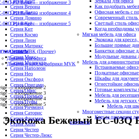
Зеркала для офиса
Барные стулья
Серия Вейт
Как подобрать мебе
Геймерские кресла
Серия Верона
Офисная мебель с п
Детские кресла
Серия Далио
Современный стиль 
Кресла для отдыха
Серия Домино
Светлый стиль офис
Кресла и стулья для посетителей
Серия Кейс
Когда необходимы у
Обеденные стулья
Серия Кит
Мягкая мебель для офиса
Премиум кресла
Серия Космо
Экокожа для кресел,
Серия WOOD (ВУД)
Серия Лион
Большие прямые див
Офисные стулья
Серия Матрикс
Банкетки офисные д
Серия МВК (Прочее)
ГКАЯ МЕБЕЛЬ
Модульные диваны 
Серия Микс
Диваны для офиса
Мебель для администрати
Серия Молекула
Диваны и кресла фабрики MVK
Встраиваемые офис
Серия Наполеон
Подкатные офисные
Серия Нео
Шкафы для докумен
Серия Оксфорд
Огнестойкие офисн
Серия Оригами
Готовые комплекты м
Серия Офис
Мебель для ресепше
Серия Премьер
Мебель для детских
Серия Пуфы
Мебель для шк
Серия Ричмонд
Многоместные секции сту
Серия Саторис
Кресла ожидания дл
 M Экокожа Бежевый EC-03Q 
Серия Флагман
КОНТАКТЫ
Серия Холл
Серия Честер
Серия Честер-Люкс