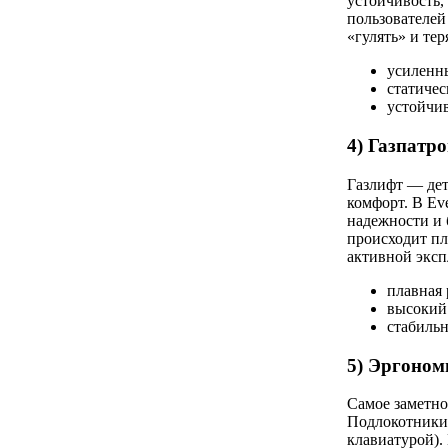
устойчивость,
пользователей
«гулять» и тер
усиленн
статичес
устойчив
4) Газпатро
Газлифт — дет
комфорт. В Ev
надежности и 
происходит пл
активной эксп
плавная 
высокий 
стабильн
5) Эргоном
Самое заметно
Подлокотники 
клавиатурой).