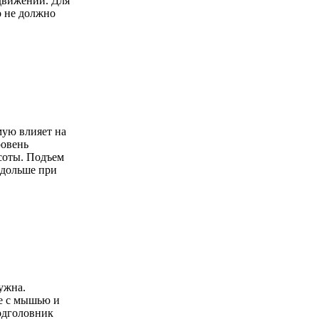
 движении. Для
о не должно
мую влияет на
ровень
соты. Подъем
 дольше при
ужна.
те с мышью и
одголовник