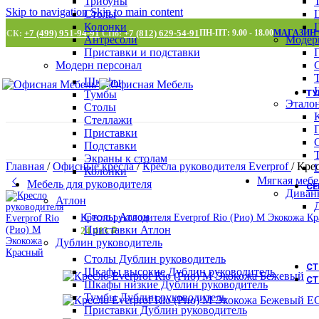
Трибуны
Skip to navigation
Skip to main content
Столы
Колонки
+7 (499) 951-94-91
+7 (812) 629-54-91
ПН-ПТ: 9.00 - 18.00
МАГАЗИН
МСК:
СПб:
Антресоли
Модер
Приставки и подставки
Модерн персонал
Шкафы
Т
Тумбы
Этало
Столы
Стеллажи
Приставки
Подставки
Экраны к столам
Главная
/
Офисные кресла
/
Кресла руководителя Everprof
/
Крес
Колонки
Мягкая мебе
Мебель для руководителя
С
Диван
Атлон
Столы Атлон
Кресло руководителя Everprof Rio (Рио) M Экокожа 
Приставки Атлон
24 413
₽
Дублин руководитель
Столы Дублин руководитель
С
Шкафы высокие Дублин руководитель
СТ
Шкафы низкие Дублин руководитель
Тумбы Дублин руководитель
Приставки Дублин руководитель