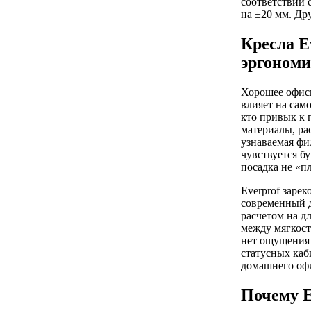
соответствии 
на ±20 мм. Др
Кресла E
эргоном
Хорошее офисн
влияет на сам
кто привык к 
материалы, ра
узнаваемая фи
чувствуется б
посадка не «п
Everprof заре
современный д
расчетом на д
между мягкост
нет ощущения 
статусных каб
домашнего офи
Почему E