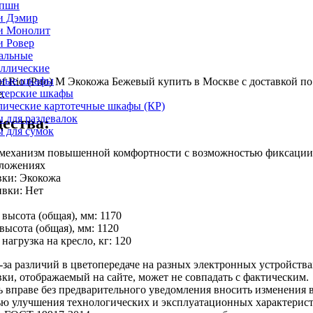
епшн
и Дэмир
и Монолит
и Ровер
альные
ллические
ные шкафы
of Rio (Рио) M Экокожа Бежевый купить в Москве с доставкой по
лтерские шкафы
.
лические картотечные шкафы (КР)
 для раздевалок
ества:
 для сумок
 механизм повышенной комфортности с возможностью фиксации 
оложениях
вки: Экокожа
вки: Нет
высота (общая), мм: 1170
ысота (общая), мм: 1120
нагрузка на кресло, кг: 120
за различий в цветопередаче на разных электронных устройства
вки, отображаемый на сайте, может не совпадать с фактическим.
 вправе без предварительного уведомления вносить изменения 
ью улучшения технологических и эксплуатационных характерист