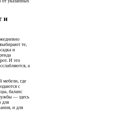
в от указанных
т и
ежедневно
 выбирают те,
садка и
бренда
рот. И это
сслабляются, а
 мебели, где
здаются с
ицы, баланс
службы — здесь
 для
ания, и для