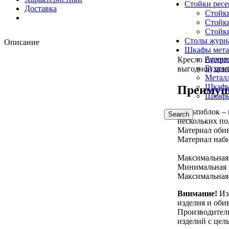
Стойки рес
Доставка
Стойк
Стойк
Стойк
Столы журн
Описание
Шкафы мета
Архив
Кресло Everpr
Бухга
выгодной цене
Метал
Шкафы
Преимущ
Шкафы
Мультиблок –
Search
нескольких п
Материал оби
Материал наби
Максимальная 
Минимальная в
Максимальная 
Внимание!
Из-
изделия и оби
Производитель
изделий с цел