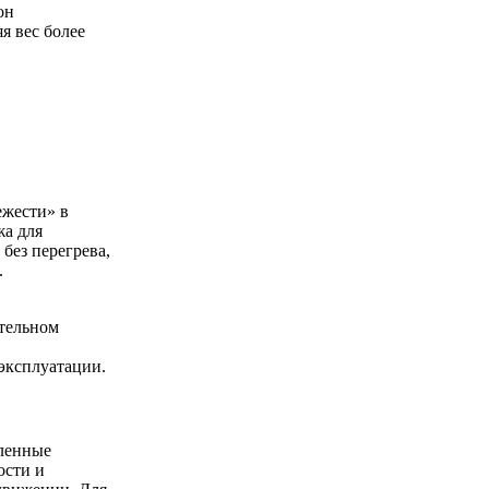
он
я вес более
ежести» в
жа для
без перегрева,
.
тельном
эксплуатации.
иленные
ости и