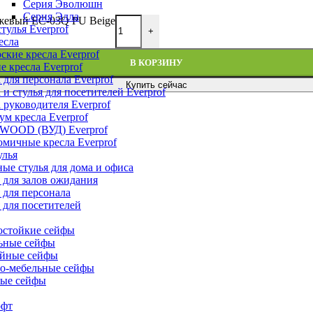
Серия Эволюшн
Серия Элла
ежевый EC-03Q PU Beige
тулья Everprof
+
есла
ские кресла Everprof
В КОРЗИНУ
е кресла Everprof
 для персонала Everprof
Купить сейчас
 и стулья для посетителей Everprof
 руководителя Everprof
м кресла Everprof
 WOOD (ВУД) Everprof
мичные кресла Everprof
улья
ые стулья для дома и офиса
 для залов ожидания
 для персонала
 для посетителей
остойкие сейфы
ьные сейфы
йные сейфы
о-мебельные сейфы
ые сейфы
офт