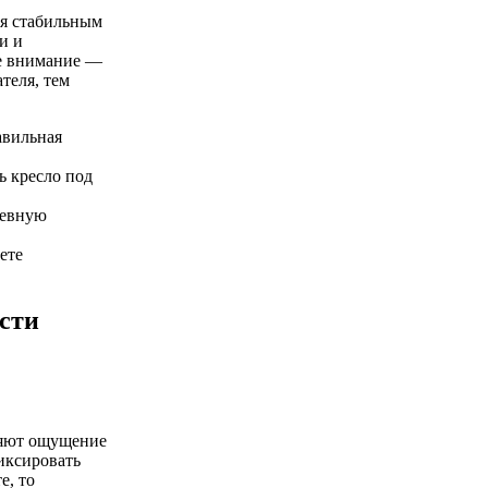
ся стабильным
и и
ое внимание —
теля, тем
авильная
ь кресло под
невную
ете
сти
няют ощущение
фиксировать
е, то