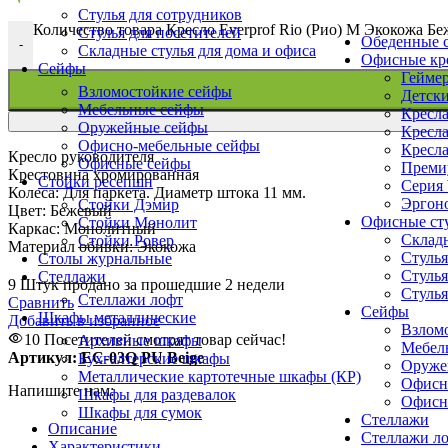
Стулья для сотрудников
Количество товара Кресло Everprof Rio (Рио) M Экокожа Б
Стулья для посетителей
Обеденные с
-
Складные стулья для дома и офиса
Офисные кр
Сейфы
Геймер
Взломостойкие сейфы
Детски
Мебельные сейфы
Кресла
Оружейные сейфы
Кресла
Офисно-мебельные сейфы
Кресла
Кресло руководителя
Офисные сейфы
Премиу
Крестовина хромированная
Стойки ресепшн
Серия
Колеса: Для паркета. Диаметр штока 11 мм.
Эргоно
Стойки Дэмир
Цвет: Бежевый
Офисные ст
Стойки Монолит
Каркас: Монолитный
Складн
Стойки Ровер
Материал обивки: Экокожа
Стулья
Столы журнальные
Стулья
Стеллажи
9
Штук продано за прошедшие 2 недели
Стулья
Стеллажи лофт
Сравнить
Сейфы
Шкафы металлические
Добавить в избранное
Взлом
10
Посетителей смотрят товар сейчас!
Архивные шкафы
Мебел
Артикул:
EC-03Q PU Beige
Бухгалтерские шкафы
Оруже
Металлические картотечные шкафы (КР)
Офисн
Напишите нам:
Шкафы для раздевалок
Офисн
Шкафы для сумок
Стеллажи
Описание
Стеллажи л
Характеристики