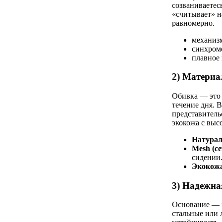
созваниваетес
«считывает» н
равномерно.
механизм
синхроме
плавное 
2) Материа
Обивка — это 
течение дня. В
представитель
экокожа с выс
Натурал
Mesh (с
сидении
Экокож
3) Надежна
Основание — э
стальные или 