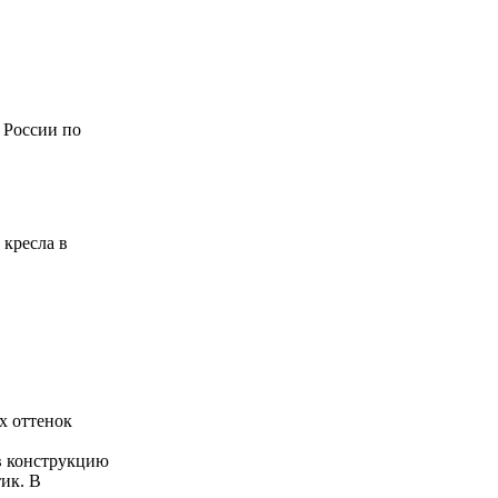
 России по
кресла в
х оттенок
в конструкцию
ик. В