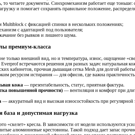
ь, то читаете документы. Синхромеханизм работает еще тоньше: 
агрузку и помогает сохранять правильное положение, распределя
 Multiblock с фиксацией спинки в нескольких положениях;
ханизм с адаптацией под пользователя;
качание без рывков и лишнего шума.
лы премиум-класса
не только внешний вид, но и температура, износ, ощущение «св
 Everprof встречаются решения для разных задач: натуральная ко
ских кабинетов, прочная дышащая сетка Mesh для долгой работы 
оким ресурсом истирания — для офисов, где важна практичность
ьная кожа
— презентабельность, статус, приятная фактура.
етка повышенной прочности)
— вентиляция и комфорт при дли
.
а
— аккуратный вид и высокая износостойкость при регулярной 
я база и допустимая нагрузка
то «скелет» кресла. В зависимости от модели используются ус
литые алюминиевые крестовины. Такой подход дает запас прочн