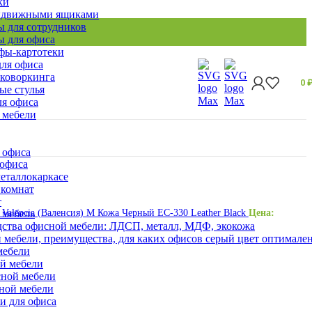
ки
ыдвижными ящиками
 для сотрудников
 для офиса
ы-картотеки
ля офиса
 коворкинга
0
ые стулья
ля офиса
 мебели
 офиса
 офиса
еталлокаркасе
 комнат
т
 мебель
 Valencia (Валенсия) M Кожа Черный EC-330 Leather Black
Цена:
ства офисной мебели: ЛДСП, металл, МДФ, экокожа
 мебели, преимущества, для каких офисов серый цвет оптимале
мебели
ой мебели
сной мебели
сной мебели
и для офиса