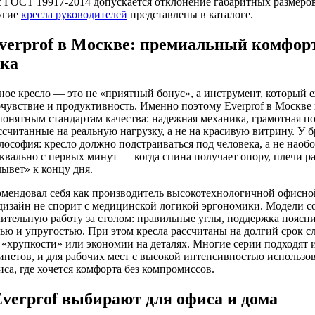
с ГОСТ 19917-2014 допускается отклонение габаритных размеро
угие
кресла руководителей
представлены в каталоге.
verprof в Москве: премиальный комфор
ика
ое кресло — это не «приятный бонус», а инструмент, который 
очувствие и продуктивность. Именно поэтому Everprof в Москве
понятным стандартам качества: надежная механика, грамотная по
ссчитанные на реальную нагрузку, а не на красивую витрину. У 
лософия: кресло должно подстраиваться под человека, а не наобо
уквально с первых минут — когда спина получает опору, плечи ра
лывет» к концу дня.
комендовал себя как производитель высокотехнологичной офисной
изайн не спорит с медицинской логикой эргономики. Модели со
лительную работу за столом: правильные углы, поддержка поясн
ью и упругостью. При этом кресла рассчитаны на долгий срок 
«хрупкости» или экономии на деталях. Многие серии подходят и
инетов, и для рабочих мест с высокой интенсивностью использов
са, где хочется комфорта без компромиссов.
verprof выбирают для офиса и дома