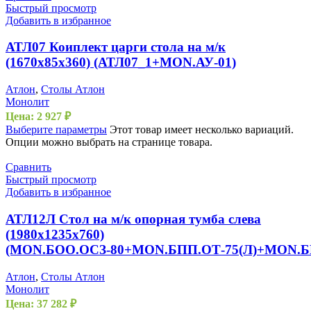
Быстрый просмотр
Добавить в избранное
АТЛ07 Коиплект царги стола на м/к
(1670х85х360) (АТЛ07_1+MON.АУ-01)
Атлон
,
Столы Атлон
Монолит
Цена:
2 927
₽
Выберите параметры
Этот товар имеет несколько вариаций.
Опции можно выбрать на странице товара.
Сравнить
Быстрый просмотр
Добавить в избранное
АТЛ12Л Стол на м/к опорная тумба слева
(1980х1235х760)
(MON.БОО.ОСЗ-80+MON.БПП.ОТ-75(Л)+MON.Б
Атлон
,
Столы Атлон
Монолит
Цена:
37 282
₽