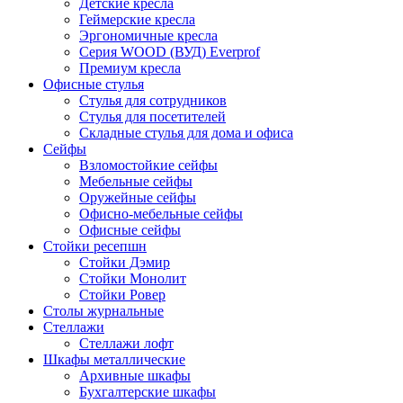
Детские кресла
Геймерские кресла
Эргономичные кресла
Серия WOOD (ВУД) Everprof
Премиум кресла
Офисные стулья
Стулья для сотрудников
Стулья для посетителей
Складные стулья для дома и офиса
Сейфы
Взломостойкие сейфы
Мебельные сейфы
Оружейные сейфы
Офисно-мебельные сейфы
Офисные сейфы
Стойки ресепшн
Стойки Дэмир
Стойки Монолит
Стойки Ровер
Столы журнальные
Стеллажи
Стеллажи лофт
Шкафы металлические
Архивные шкафы
Бухгалтерские шкафы