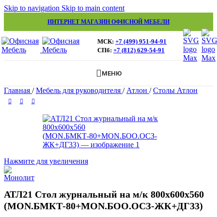
Skip to navigation
Skip to main content
ИНТЕРНЕТ МАГАЗИН ОФИСНОЙ МЕБЕЛИ
МСК:
+7 (499) 951-94-91
СПб:
+7 (812) 629-54-91
МЕНЮ
Главная
/
Мебель для руководителя
/
Атлон
/
Столы Атлон
Нажмите для увеличения
АТЛ21 Стол журнальный на м/к 800х600х560
(MON.БМКТ-80+MON.БОО.ОСЗ-ЖК+ДГ33)